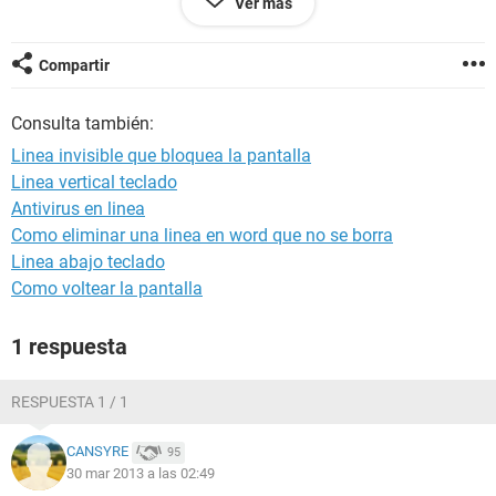
Ver más
0.png]
[IMG]http://sia1.subirimagenes.net/img/2013/03/29/13032
9120412123710.png[/IMG][/URL]
Compartir
Consulta también:
Linea invisible que bloquea la pantalla
Linea vertical teclado
Antivirus en linea
Como eliminar una linea en word que no se borra
Linea abajo teclado
Como voltear la pantalla
1 respuesta
RESPUESTA 1 / 1
CANSYRE
95
30 mar 2013 a las 02:49