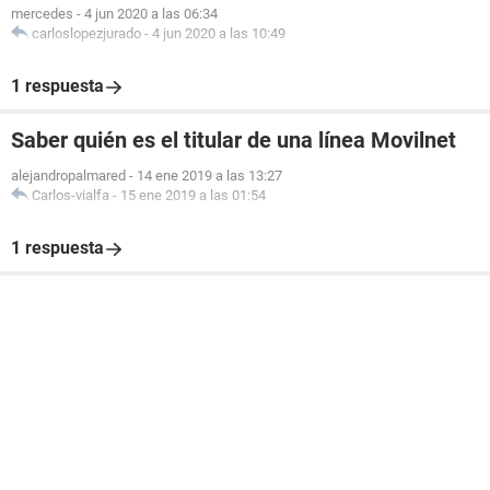
mercedes
-
4 jun 2020 a las 06:34
carloslopezjurado
-
4 jun 2020 a las 10:49
1 respuesta
Saber quién es el titular de una línea Movilnet
alejandropalmared
-
14 ene 2019 a las 13:27
Carlos-vialfa
-
15 ene 2019 a las 01:54
1 respuesta