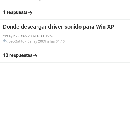
1 respuesta
Donde descargar driver sonido para Win XP
cysayin
-
6 feb 2009 a las 19:26
LeoGatito
-
5 may 2009 a las 01:10
10 respuestas