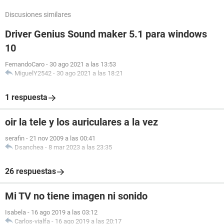
Discusiones similares
Driver Genius Sound maker 5.1 para windows
10
FernandoCaro
-
30 ago 2021 a las 13:53
MiguelY2542
-
30 ago 2021 a las 18:21
1 respuesta
oir la tele y los auriculares a la vez
serafin
-
21 nov 2009 a las 00:41
Dsanchea
-
8 mar 2023 a las 23:35
26 respuestas
Mi TV no tiene imagen ni sonido
Isabela
-
16 ago 2019 a las 03:12
Carlos-vialfa
-
16 ago 2019 a las 20:17