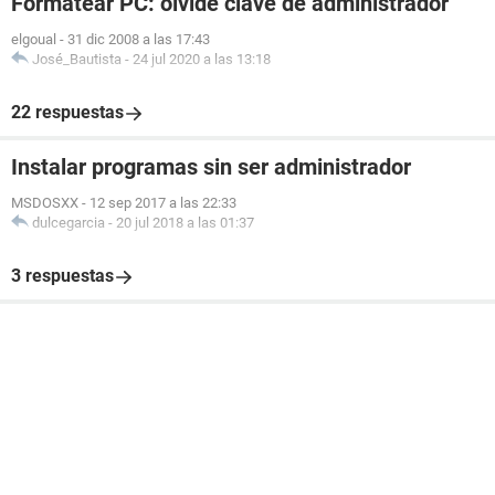
Formatear PC: olvide clave de administrador
elgoual
-
31 dic 2008 a las 17:43
José_Bautista
-
24 jul 2020 a las 13:18
22 respuestas
Instalar programas sin ser administrador
MSDOSXX
-
12 sep 2017 a las 22:33
dulcegarcia
-
20 jul 2018 a las 01:37
3 respuestas