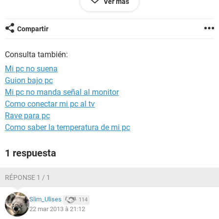
Ver más
--------[ EVEREST Ultimate Edition ]-------------------------------------------------
-----------------------------------
Compartir
Versión EVEREST v4.00.976/es
Benchmark Module 2.1.184.0
Consulta también:
Sitio Web
http://www.lavalys.com/
Tipo de informe Asistente de informes
Mi pc no suena
Ordenador Temugin
Guion bajo pc
Generador Administrador
Mi pc no manda señal al monitor
Sistema operativo Microsoft Windows XP Professional
5.1.2600 (WinXP Retail)
Como conectar mi pc al tv
Fecha 2013-03-22
Rave para pc
Hora 19:45
Como saber la temperatura de mi pc
1 respuesta
--------[ Resumen ]------------------------------------------------------------------------------
-----------------------
RÉPONSE 1 / 1
Ordenador:
Tipo de ordenador Equipo multiprocesador ACPI
Slim_Ulises
114
Sistema operativo Microsoft Windows XP Professional
22 mar 2013 à 21:12
Service Pack del Sistema Operativo Service Pack 2