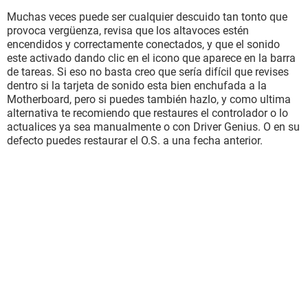
Internet Explorer 7.0.5730.11 (IE 7.0)
DirectX 4.09.00.0904 (DirectX 9.0c)
Muchas veces puede ser cualquier descuido tan tonto que
Nombre del sistema Temugin
provoca vergüenza, revisa que los altavoces estén
Nombre de usuario Administrador
encendidos y correctamente conectados, y que el sonido
Nombre de dominio Temugin
este activado dando clic en el icono que aparece en la barra
Fecha / Hora 2013-03-22 / 18:19
de tareas. Si eso no basta creo que sería difícil que revises
dentro si la tarjeta de sonido esta bien enchufada a la
Placa base:
Motherboard, pero si puedes también hazlo, y como ultima
Tipo de procesador Intel Pentium 4, 3000 MHz (15 x 200)
alternativa te recomiendo que restaures el controlador o lo
Nombre de la Placa Base Intel Bonanza D875PBZ (5 PCI, 1
actualices ya sea manualmente o con Driver Genius. O en su
AGP, 4 DDR DIMM, LAN)
defecto puedes restaurar el O.S. a una fecha anterior.
Chipset de la Placa Base Intel Canterwood i875P
Memoria del Sistema 2048 MB (DDR SDRAM)
Tipo de BIOS AMI (04/21/04)
Puerto de comunicación Puerto de comunicaciones (COM1)
Puerto de comunicación HUAWEI Mobile Connect - 3G
Application Interface (COM4)
Puerto de comunicación HUAWEI Mobile Connect - 3G PC UI
Interface (COM5)
Puerto de comunicación Puerto de impresora ECP (LPT1)
Monitor:
Tarjeta gráfica nVIDIA GeForce FX 5200