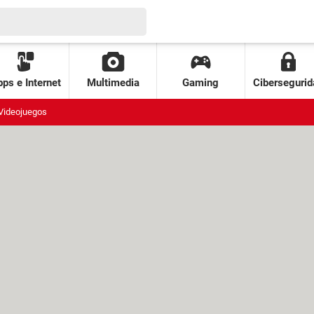
ps e Internet
Multimedia
Gaming
Cibersegurid
Videojuegos