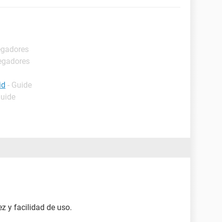
egadores
egadores
id
- Guide
Guide
z y facilidad de uso.