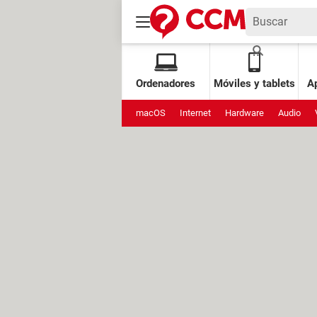
Ordenadores
Móviles y tablets
Ap
macOS
Internet
Hardware
Audio