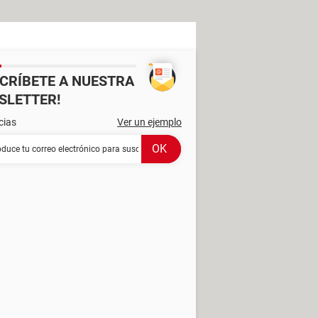
SCRÍBETE A NUESTRA
SLETTER!
cias
Ver un ejemplo