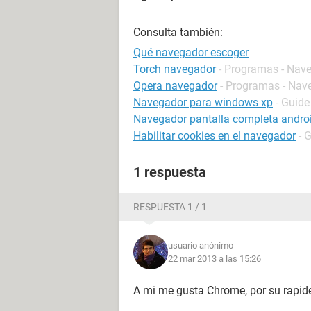
Consulta también:
Qué navegador escoger
Torch navegador
- Programas - Nav
Opera navegador
- Programas - Nav
Navegador para windows xp
- Guide
Navegador pantalla completa andro
Habilitar cookies en el navegador
- 
1 respuesta
RESPUESTA 1 / 1
usuario anónimo
22 mar 2013 a las 15:26
A mi me gusta Chrome, por su rapide