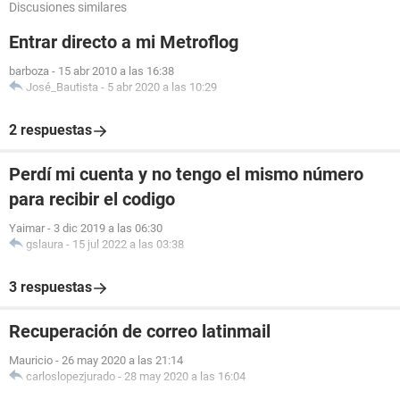
Discusiones similares
Entrar directo a mi Metroflog
barboza
-
15 abr 2010 a las 16:38
José_Bautista
-
5 abr 2020 a las 10:29
2 respuestas
Perdí mi cuenta y no tengo el mismo número
para recibir el codigo
Yaimar
-
3 dic 2019 a las 06:30
gslaura
-
15 jul 2022 a las 03:38
3 respuestas
Recuperación de correo latinmail
Mauricio
-
26 may 2020 a las 21:14
carloslopezjurado
-
28 may 2020 a las 16:04