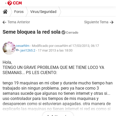
Foros
Virus/Seguridad
Tema Anterior
Siguiente Tema
Seme bloquea la red sola
Cerrado
cesarhlm
- Modificado por cesarhlm el 17/03/2013, 06:17
javi1265.2
-
17 mar 2013 a las 18:00
Hola,
TENGO UN GRAVE PROBLEMA QUE ME TIENE LOCO YA
SEMANAS... PS LES CUENTO:
tengo 19 maquinas en mi ciber y durante mucho tiempo han
trabajado sin ningun problema. pero ya hace como 3
semanas sucede que algunas no tienen internet y otras si...
uso controlador para los tiempos de mis maquinas y
desaparecen como si estuvieran apagadas. otra manera de
explicarlo las maquinas no tienen internet ni red es como si
se bloqueara totalmente lo que yo hago es apagar el switch