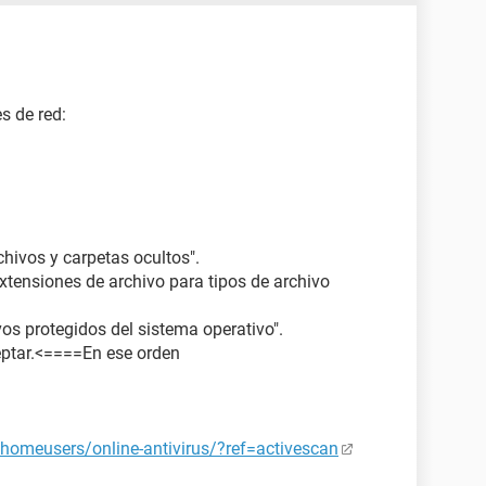
s de red:
chivos y carpetas ocultos".
extensiones de archivo para tipos de archivo
vos protegidos del sistema operativo".
ceptar.<====En ese orden
homeusers/online-antivirus/?ref=activescan