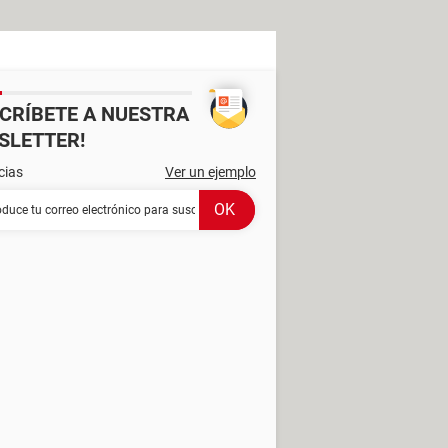
SCRÍBETE A NUESTRA
SLETTER!
cias
Ver un ejemplo