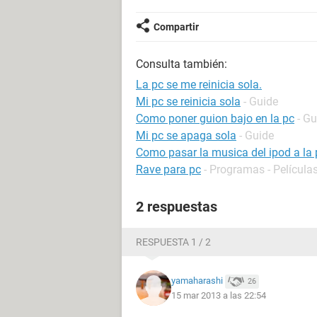
Compartir
Consulta también:
La pc se me reinicia sola.
Mi pc se reinicia sola
- Guide
Como poner guion bajo en la pc
- Gu
Mi pc se apaga sola
- Guide
Como pasar la musica del ipod a la 
Rave para pc
- Programas - Películas
2 respuestas
RESPUESTA 1 / 2
yamaharashi
26
15 mar 2013 a las 22:54