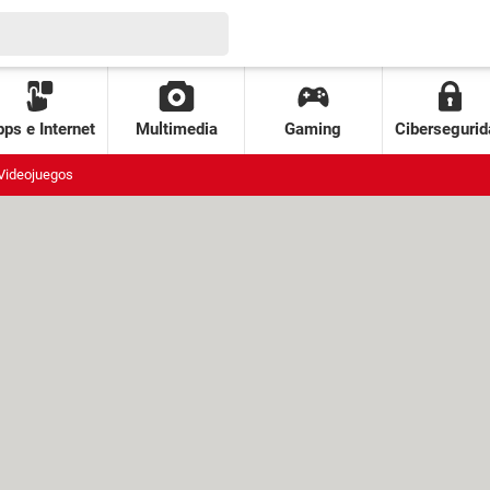
ps e Internet
Multimedia
Gaming
Cibersegurid
Videojuegos