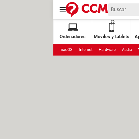
Ordenadores
Móviles y tablets
Ap
macOS
Internet
Hardware
Audio