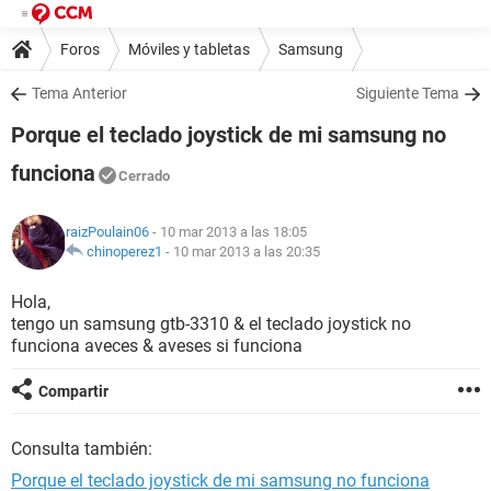
Foros
Móviles y tabletas
Samsung
Tema Anterior
Siguiente Tema
Porque el teclado joystick de mi samsung no
funciona
Cerrado
raizPoulain06
- 10 mar 2013 a las 18:05
chinoperez1
-
10 mar 2013 a las 20:35
Hola,
tengo un samsung gtb-3310 & el teclado joystick no
funciona aveces & aveses si funciona
Compartir
Consulta también:
Porque el teclado joystick de mi samsung no funciona