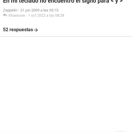
En mi teclado no encuentro el signo para < y >
Zeppelin
-
21 jun 2009 a las 05:15
Khanivore
-
1 oct 2022 a las 08:28
52 respuestas