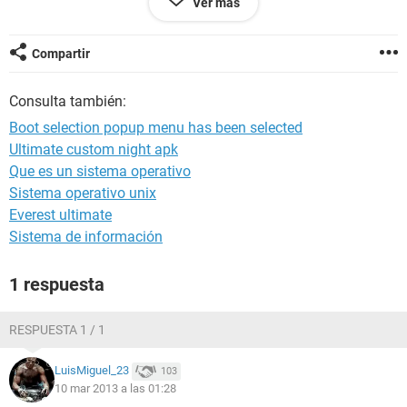
Ver más
CPU: AMD Athol (tm) II X2 4400e processor
Speed: 2.70GHm Coun: 2
press f2 or del to run setup,
Compartir
press f6 for instant flash,
boot selection popup, menu has been selected
Consulta también:
dual channel memory mode.
y no me deja usar el teclado para elegir la opciones que el
Boot selection popup menu has been selected
comienzo dice
Ultimate custom night apk
sin el dvd puesto en la lectora la pantalla se pone negra.
Que es un sistema operativo
y no puedo cambiar ni habir el sistema quien puede darme
una mano para solucionar el problema desde ya muy
Sistema operativo unix
agradecido
Everest ultimate
Sistema de información
1 respuesta
RESPUESTA 1 / 1
LuisMiguel_23
103
10 mar 2013 a las 01:28