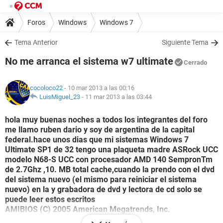
Foros
Windows
Windows 7
Tema Anterior
Siguiente Tema
No me arranca el sistema w7 ultimate
Cerrado
cocoloco22
- 10 mar 2013 a las 00:16
LuisMiguel_23
-
11 mar 2013 a las 03:44
hola muy buenas noches a todos los integrantes del foro
me llamo ruben dario y soy de argentina de la capital
federal.hace unos dias que mi sistemas Windows 7
Ultimate SP1 de 32 tengo una plaqueta madre ASRock UCC
modelo N68-S UCC con procesador AMD 140 SempronTm
de 2.7Ghz ,10. MB total cache,cuando la prendo con el dvd
del sistema nuevo (el mismo para reiniciar el sistema
nuevo) en la y grabadora de dvd y lectora de cd solo se
puede leer estos escritos
AMIBIOS (C) 2005 American Megatrends, Inc.
N68-S UCC BIOS P1.20