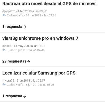
Rastrear otro movil desde el GPS de mi movil
dplopezm
-
4 feb 2013 a las 03:52
Carlos-vialfa
-
14 jun 2013 a las 07:16
1 respuesta
via/s3g unichrome pro en windows 7
sidock
-
14 may 2009 a las 18:11
JUan
-
1 jun 2019 a las 04:46
29 respuestas
Localizar celular Samsung por GPS
frivera75
-
5 jun 2013 a las 05:17
Carlos-vialfa
-
5 jun 2013 a las 06:26
1 respuesta