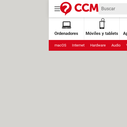
Ordenadores
Móviles y tablets
Ap
macOS
Internet
Hardware
Audio