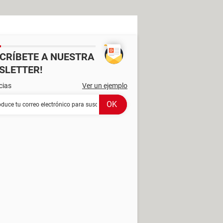
SCRÍBETE A NUESTRA
SLETTER!
cias
Ver un ejemplo