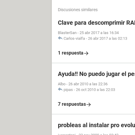
Discusiones similares
Clave para descomprimir RA
BlasterSan
-
25 abr 2017 a las 16:34
Carlos-vialfa
-
26 abr 2017 a las 02:13
1 respuesta
Ayuda!! No puedo jugar el p
Albo
-
26 abr 2010 a las 22:36
pipas
-
26 oct 2010 a las 22:03
7 respuestas
probleas al instalar pro evol