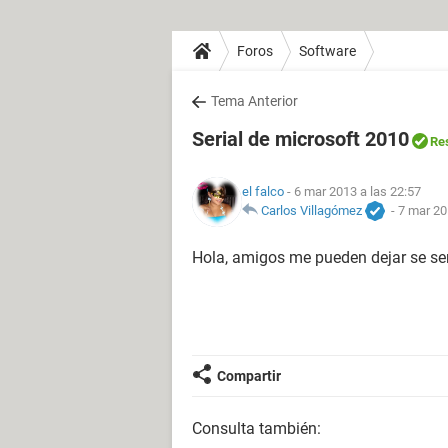
Foros
Software
Tema Anterior
Serial de microsoft 2010
Re
el falco
- 6 mar 2013 a las 22:57
Carlos Villagómez
-
7 mar 20
Hola, amigos me pueden dejar se ser
Compartir
Consulta también: