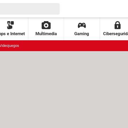
ps e Internet
Multimedia
Gaming
Cibersegurid
Videojuegos