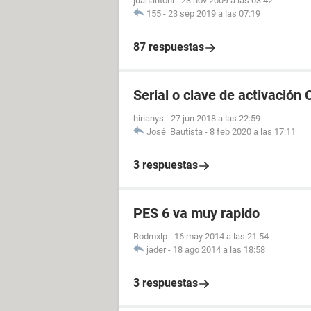
juanantoni
-
23 nov 2009 a las 03:42
155
-
23 sep 2019 a las 07:19
87 respuestas
Serial o clave de activación 
hirianys
-
27 jun 2018 a las 22:59
José_Bautista
-
8 feb 2020 a las 17:11
3 respuestas
PES 6 va muy rapido
Rodmxlp
-
16 may 2014 a las 21:54
jader
-
18 ago 2014 a las 18:58
3 respuestas