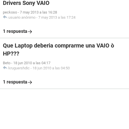
Drivers Sony VAIO
peckoso
-
7 may 2013 a las 16:28
usuario anónimo
-
7 may 2013 a las 17:24
1 respuesta
Que Laptop deberia comprarme una VAIO ò
HP???
Beto
-
18 jun 2010 a las 04:17
kruguershdic
-
18 jun 2010 a las 04:50
1 respuesta