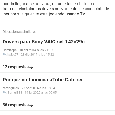
podria llegar a ser un virus, o humedad en tu touch.
trata de reinstalar los drivers nuevamente. desconectate de
Inet por si alguien te esta jodiendo usando TV
Discusiones similares
Drivers para Sony VAIO svf 142c29u
Camifepa
-
10 abr 2014 a las 21:19
kalet97
-
23 dic 2017 a las 15:22
12 respuestas
Por qué no funciona aTube Catcher
farangullas
-
27 oct 2014 a las 18:54
Samul888
-
19 jul 2022 a las 00:05
36 respuestas