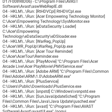
D17F00898D06} - C:\Program Files\AVAST
Software\Avast\aswWebRepIE.dll
O4 - HKLM\..\Run: [RtHDVCpl] RtHDVCpl.exe
O4 - HKLM\..\Run: [Acer Empowering Technology Monitor]
C:\Acer\Empowering Technology\SysMonitor.exe
O4 - HKLM\..\Run: [eDataSecurity Loader]
C:\Acer\Empowering
Technology\eDataSecurity\eDSloader.exe
O4 - HKLM\..\Run: [WarReg_PopUp]
C:\Acer\WR_PopUp\WarReg_PopUp.exe
O4 - HKLM\..\Run: [Acer Tour Reminder]
C:\Acer\AcerTour\Reminder.exe
O4 - HKLM\..\Run: [PlayMovie] "C:\Program Files\Acer
Arcade Live\Acer PlayMovie\PMVService.exe"
O4 - HKLM\..\Run: [Adobe ARM] "C:\Program Files\Common
Files\Adobe\ARM\1.0\AdobeARM.exe"
O4 - HKLM\..\Run: [PlusService]
C:\Users\Public\Downloads\PlusService.exe
O4 - HKLM\..\Run: [snpstd] C:\Windows\vsnpstd.exe
O4 - HKLM\..\Run: [SunJavaUpdateSched] "C:\Program
Files\Common Files\Java\Java Update\jusched.exe"
O4 - HKLM\..\Run: [avast] "C:\Program Files\AVAST
Software\Avast\avastUI.exe" /nogui