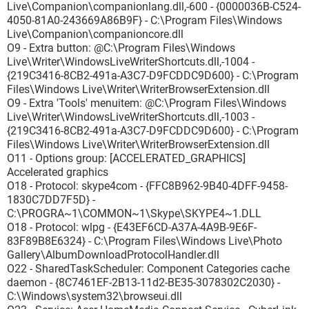
Live\Companion\companionlang.dll,-600 - {0000036B-C524-
4050-81A0-243669A86B9F} - C:\Program Files\Windows
Live\Companion\companioncore.dll
O9 - Extra button: @C:\Program Files\Windows
Live\Writer\WindowsLiveWriterShortcuts.dll,-1004 -
{219C3416-8CB2-491a-A3C7-D9FCDDC9D600} - C:\Program
Files\Windows Live\Writer\WriterBrowserExtension.dll
O9 - Extra 'Tools' menuitem: @C:\Program Files\Windows
Live\Writer\WindowsLiveWriterShortcuts.dll,-1003 -
{219C3416-8CB2-491a-A3C7-D9FCDDC9D600} - C:\Program
Files\Windows Live\Writer\WriterBrowserExtension.dll
O11 - Options group: [ACCELERATED_GRAPHICS]
Accelerated graphics
O18 - Protocol: skype4com - {FFC8B962-9B40-4DFF-9458-
1830C7DD7F5D} -
C:\PROGRA~1\COMMON~1\Skype\SKYPE4~1.DLL
O18 - Protocol: wlpg - {E43EF6CD-A37A-4A9B-9E6F-
83F89B8E6324} - C:\Program Files\Windows Live\Photo
Gallery\AlbumDownloadProtocolHandler.dll
O22 - SharedTaskScheduler: Component Categories cache
daemon - {8C7461EF-2B13-11d2-BE35-3078302C2030} -
C:\Windows\system32\browseui.dll