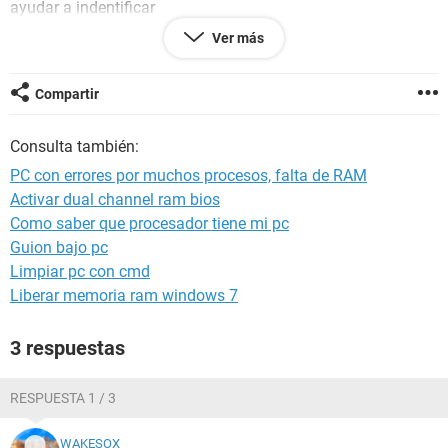
ayudar a indentificar
los procesos que puedo desactivar sin miedo a hacer un
Ver más
destrozo TT
os dejo una imagen con los procesos;
Compartir
https://imageshack.com/
Consulta también:
Gracias de antemano, saludos.
PC con errores por muchos procesos, falta de RAM
Activar dual channel ram bios
Como saber que procesador tiene mi pc
Guion bajo pc
Limpiar pc con cmd
Liberar memoria ram windows 7
3 respuestas
RESPUESTA 1 / 3
WAKESOX