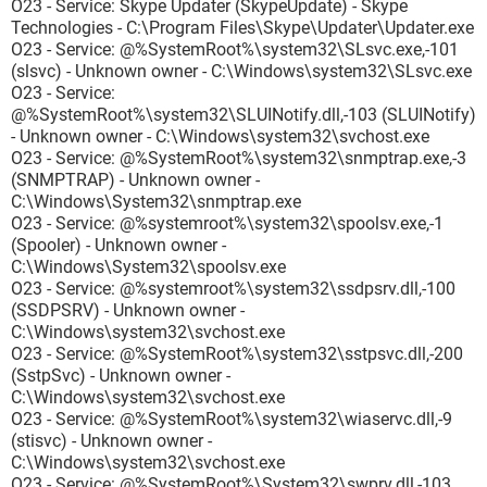
O23 - Service: Skype Updater (SkypeUpdate) - Skype
Technologies - C:\Program Files\Skype\Updater\Updater.exe
O23 - Service: @%SystemRoot%\system32\SLsvc.exe,-101
(slsvc) - Unknown owner - C:\Windows\system32\SLsvc.exe
O23 - Service:
@%SystemRoot%\system32\SLUINotify.dll,-103 (SLUINotify)
- Unknown owner - C:\Windows\system32\svchost.exe
O23 - Service: @%SystemRoot%\system32\snmptrap.exe,-3
(SNMPTRAP) - Unknown owner -
C:\Windows\System32\snmptrap.exe
O23 - Service: @%systemroot%\system32\spoolsv.exe,-1
(Spooler) - Unknown owner -
C:\Windows\System32\spoolsv.exe
O23 - Service: @%systemroot%\system32\ssdpsrv.dll,-100
(SSDPSRV) - Unknown owner -
C:\Windows\system32\svchost.exe
O23 - Service: @%SystemRoot%\system32\sstpsvc.dll,-200
(SstpSvc) - Unknown owner -
C:\Windows\system32\svchost.exe
O23 - Service: @%SystemRoot%\system32\wiaservc.dll,-9
(stisvc) - Unknown owner -
C:\Windows\system32\svchost.exe
O23 - Service: @%SystemRoot%\System32\swprv.dll,-103