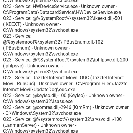
C:\Windows\System32\svchost.exe
O23 - Service: HWDeviceService.exe - Unknown owner -
C:\ProgramData\DatacardService\HWDeviceService.exe
O23 - Service: @%SystemRoot%\system32\ikeext.dll,-501
(IKEEXT) - Unknown owner -
C:\Windows\system32\svchost.exe
O23 - Service:
@%systemroot%\system32\IPBusEnum.dll,-102
(IPBusEnum) - Unknown owner -
C:\Windows\system32\svchost.exe
O23 - Service: @%SystemRoot%\system32\iphlpsvc.dll,-200
(iphlpsvc) - Unknown owner -
C:\Windows\System32\svchost.exe
O23 - Service: Jazztel Internet Movil. OUC (Jazztel Internet
Movil. RunOuc) - Unknown owner - C:\Program Files\Jazztel
Internet Movil\UpdateDog\ouc.exe
O23 - Service: @keyiso.dll,-100 (KeyIso) - Unknown owner -
C:\Windows\system32\lsass.exe
O23 - Service: @comres.dll,-2946 (KtmRm) - Unknown owner
- C:\Windows\System32\svchost.exe
O23 - Service: @%systemroot%\system32\srvsvc.dll,-100
(LanmanServer) - Unknown owner -
C:\Windows\system32\svchost.exe