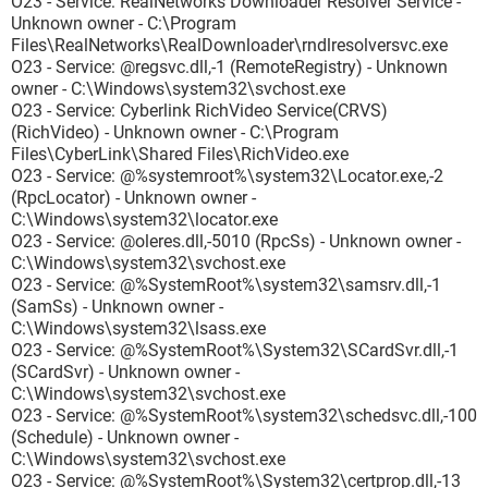
O23 - Service: RealNetworks Downloader Resolver Service -
Unknown owner - C:\Program
Files\RealNetworks\RealDownloader\rndlresolversvc.exe
O23 - Service: @regsvc.dll,-1 (RemoteRegistry) - Unknown
owner - C:\Windows\system32\svchost.exe
O23 - Service: Cyberlink RichVideo Service(CRVS)
(RichVideo) - Unknown owner - C:\Program
Files\CyberLink\Shared Files\RichVideo.exe
O23 - Service: @%systemroot%\system32\Locator.exe,-2
(RpcLocator) - Unknown owner -
C:\Windows\system32\locator.exe
O23 - Service: @oleres.dll,-5010 (RpcSs) - Unknown owner -
C:\Windows\system32\svchost.exe
O23 - Service: @%SystemRoot%\system32\samsrv.dll,-1
(SamSs) - Unknown owner -
C:\Windows\system32\lsass.exe
O23 - Service: @%SystemRoot%\System32\SCardSvr.dll,-1
(SCardSvr) - Unknown owner -
C:\Windows\system32\svchost.exe
O23 - Service: @%SystemRoot%\system32\schedsvc.dll,-100
(Schedule) - Unknown owner -
C:\Windows\system32\svchost.exe
O23 - Service: @%SystemRoot%\System32\certprop.dll,-13