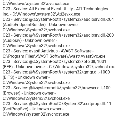
C:\Windows\system32\svchost.exe
O23 - Service: Ati External Event Utility - ATI Technologies
Inc. - C:\Windows\system32\Ati2evxx.exe
O23 - Service: @%SystemRoot%\system32\audiosrv.dll,-204
(AudioEndpointBuilder) - Unknown owner -
C:\Windows\System32\svchost.exe
O23 - Service: @%SystemRoot%\system32\audiosrv.dll,-200
(Audiosrv) - Unknown owner -
C:\Windows\System32\svchost.exe
O23 - Service: avast! Antivirus - AVAST Software -
C:\Program Files\AVAST Software\Avast\AvastSvc.exe
O23 - Service: @%SystemRoot%\system32\bfe.dll,-1001
(BFE) - Unknown owner - C:\Windows\system32\svchost.exe
O23 - Service: @%SystemRoot%\system32\qmgr.dll,-1000
(BITS) - Unknown owner -
C:\Windows\System32\svchost.exe
O23 - Service: @%systemroot%\system32\browser.dll,-100
(Browser) - Unknown owner -
C:\Windows\System32\svchost.exe
O23 - Service: @%SystemRoot%\System32\certprop.dll,-11
(CertPropSvc) - Unknown owner -
C:\Windows\system32\svchost.exe