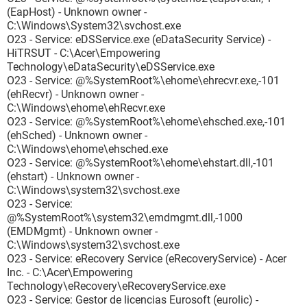
(EapHost) - Unknown owner -
C:\Windows\System32\svchost.exe
O23 - Service: eDSService.exe (eDataSecurity Service) -
HiTRSUT - C:\Acer\Empowering
Technology\eDataSecurity\eDSService.exe
O23 - Service: @%SystemRoot%\ehome\ehrecvr.exe,-101
(ehRecvr) - Unknown owner -
C:\Windows\ehome\ehRecvr.exe
O23 - Service: @%SystemRoot%\ehome\ehsched.exe,-101
(ehSched) - Unknown owner -
C:\Windows\ehome\ehsched.exe
O23 - Service: @%SystemRoot%\ehome\ehstart.dll,-101
(ehstart) - Unknown owner -
C:\Windows\system32\svchost.exe
O23 - Service:
@%SystemRoot%\system32\emdmgmt.dll,-1000
(EMDMgmt) - Unknown owner -
C:\Windows\system32\svchost.exe
O23 - Service: eRecovery Service (eRecoveryService) - Acer
Inc. - C:\Acer\Empowering
Technology\eRecovery\eRecoveryService.exe
O23 - Service: Gestor de licencias Eurosoft (eurolic) -