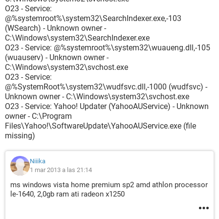
O23 - Service:
@%systemroot%\system32\SearchIndexer.exe,-103
(WSearch) - Unknown owner -
C:\Windows\system32\SearchIndexer.exe
O23 - Service: @%systemroot%\system32\wuaueng.dll,-105
(wuauserv) - Unknown owner -
C:\Windows\system32\svchost.exe
O23 - Service:
@%SystemRoot%\system32\wudfsvc.dll,-1000 (wudfsvc) -
Unknown owner - C:\Windows\system32\svchost.exe
O23 - Service: Yahoo! Updater (YahooAUService) - Unknown
owner - C:\Program
Files\Yahoo!\SoftwareUpdate\YahooAUService.exe (file
missing)
Niiika
1 mar 2013 a las 21:14
ms windows vista home premium sp2 amd athlon processor
le-1640, 2,0gb ram ati radeon x1250