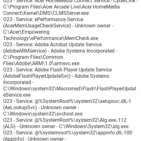
O23 - Service: Acer HomeMedia Connect Service - CyberLink -
C:\Program Files\Acer Arcade Live\Acer HomeMedia
Connect\Kernel\DMS\CLMSServer.exe
O23 - Service: ePerformance Service
(AcerMemUsageCheckService) - Unknown owner -
C:\Acer\Empowering
Technology\ePerformance\MemCheck.exe
O23 - Service: Adobe Acrobat Update Service
(AdobeARMservice) - Adobe Systems Incorporated -
C:\Program Files\Common
Files\Adobe\ARM\1.0\armsvc.exe
O23 - Service: Adobe Flash Player Update Service
(AdobeFlashPlayerUpdateSvc) - Adobe Systems
Incorporated -
C:\Windows\system32\Macromed\Flash\FlashPlayerUpdat
eService.exe
O23 - Service: @%SystemRoot%\system32\aelupsvc.dll,-1
(AeLookupSvc) - Unknown owner -
C:\Windows\system32\svchost.exe
O23 - Service: @%SystemRoot%\system32\Alg.exe,-112
(ALG) - Unknown owner - C:\Windows\System32\alg.exe
O23 - Service: @%systemroot%\system32\appinfo.dll,-100
(Appinfo) - Unknown owner -