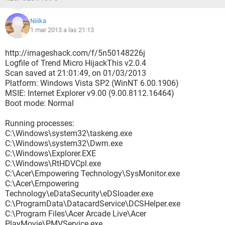
Niiika
1 mar 2013 a las 21:13
http://imageshack.com/f/5n50148226j
Logfile of Trend Micro HijackThis v2.0.4
Scan saved at 21:01:49, on 01/03/2013
Platform: Windows Vista SP2 (WinNT 6.00.1906)
MSIE: Internet Explorer v9.00 (9.00.8112.16464)
Boot mode: Normal
Running processes:
C:\Windows\system32\taskeng.exe
C:\Windows\system32\Dwm.exe
C:\Windows\Explorer.EXE
C:\Windows\RtHDVCpl.exe
C:\Acer\Empowering Technology\SysMonitor.exe
C:\Acer\Empowering
Technology\eDataSecurity\eDSloader.exe
C:\ProgramData\DatacardService\DCSHelper.exe
C:\Program Files\Acer Arcade Live\Acer
PlayMovie\PMVService.exe