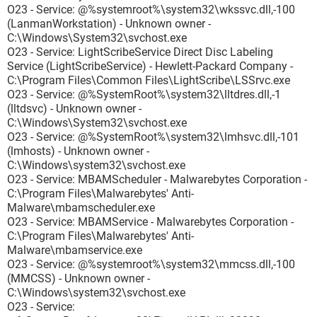
O23 - Service: @%systemroot%\system32\wkssvc.dll,-100
(LanmanWorkstation) - Unknown owner -
C:\Windows\System32\svchost.exe
O23 - Service: LightScribeService Direct Disc Labeling
Service (LightScribeService) - Hewlett-Packard Company -
C:\Program Files\Common Files\LightScribe\LSSrvc.exe
O23 - Service: @%SystemRoot%\system32\lltdres.dll,-1
(lltdsvc) - Unknown owner -
C:\Windows\System32\svchost.exe
O23 - Service: @%SystemRoot%\system32\lmhsvc.dll,-101
(lmhosts) - Unknown owner -
C:\Windows\system32\svchost.exe
O23 - Service: MBAMScheduler - Malwarebytes Corporation -
C:\Program Files\Malwarebytes' Anti-
Malware\mbamscheduler.exe
O23 - Service: MBAMService - Malwarebytes Corporation -
C:\Program Files\Malwarebytes' Anti-
Malware\mbamservice.exe
O23 - Service: @%systemroot%\system32\mmcss.dll,-100
(MMCSS) - Unknown owner -
C:\Windows\system32\svchost.exe
O23 - Service: