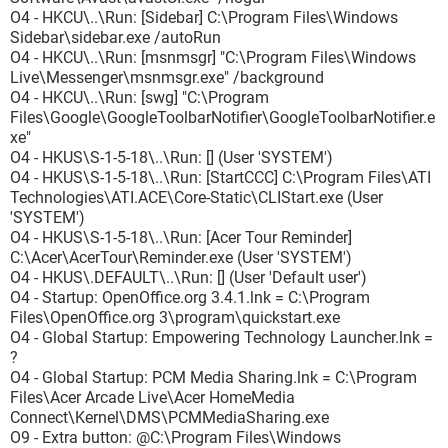
O4 - HKCU\..\Run: [Sidebar] C:\Program Files\Windows
Sidebar\sidebar.exe /autoRun
O4 - HKCU\..\Run: [msnmsgr] "C:\Program Files\Windows
Live\Messenger\msnmsgr.exe" /background
O4 - HKCU\..\Run: [swg] "C:\Program
Files\Google\GoogleToolbarNotifier\GoogleToolbarNotifier.e
xe"
O4 - HKUS\S-1-5-18\..\Run: [] (User 'SYSTEM')
O4 - HKUS\S-1-5-18\..\Run: [StartCCC] C:\Program Files\ATI
Technologies\ATI.ACE\Core-Static\CLIStart.exe (User
'SYSTEM')
O4 - HKUS\S-1-5-18\..\Run: [Acer Tour Reminder]
C:\Acer\AcerTour\Reminder.exe (User 'SYSTEM')
O4 - HKUS\.DEFAULT\..\Run: [] (User 'Default user')
O4 - Startup: OpenOffice.org 3.4.1.lnk = C:\Program
Files\OpenOffice.org 3\program\quickstart.exe
O4 - Global Startup: Empowering Technology Launcher.lnk =
?
O4 - Global Startup: PCM Media Sharing.lnk = C:\Program
Files\Acer Arcade Live\Acer HomeMedia
Connect\Kernel\DMS\PCMMediaSharing.exe
O9 - Extra button: @C:\Program Files\Windows