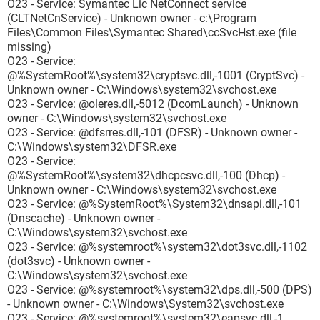
O23 - Service: Symantec Lic NetConnect service
(CLTNetCnService) - Unknown owner - c:\Program
Files\Common Files\Symantec Shared\ccSvcHst.exe (file
missing)
O23 - Service:
@%SystemRoot%\system32\cryptsvc.dll,-1001 (CryptSvc) -
Unknown owner - C:\Windows\system32\svchost.exe
O23 - Service: @oleres.dll,-5012 (DcomLaunch) - Unknown
owner - C:\Windows\system32\svchost.exe
O23 - Service: @dfsrres.dll,-101 (DFSR) - Unknown owner -
C:\Windows\system32\DFSR.exe
O23 - Service:
@%SystemRoot%\system32\dhcpcsvc.dll,-100 (Dhcp) -
Unknown owner - C:\Windows\system32\svchost.exe
O23 - Service: @%SystemRoot%\System32\dnsapi.dll,-101
(Dnscache) - Unknown owner -
C:\Windows\system32\svchost.exe
O23 - Service: @%systemroot%\system32\dot3svc.dll,-1102
(dot3svc) - Unknown owner -
C:\Windows\system32\svchost.exe
O23 - Service: @%systemroot%\system32\dps.dll,-500 (DPS)
- Unknown owner - C:\Windows\System32\svchost.exe
O23 - Service: @%systemroot%\system32\eapsvc.dll,-1