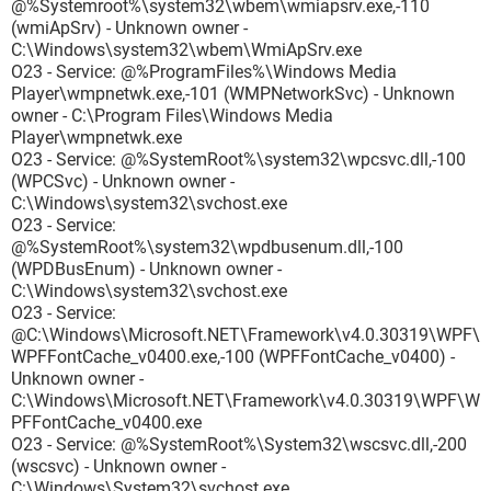
@%Systemroot%\system32\wbem\wmiapsrv.exe,-110
(wmiApSrv) - Unknown owner -
C:\Windows\system32\wbem\WmiApSrv.exe
O23 - Service: @%ProgramFiles%\Windows Media
Player\wmpnetwk.exe,-101 (WMPNetworkSvc) - Unknown
owner - C:\Program Files\Windows Media
Player\wmpnetwk.exe
O23 - Service: @%SystemRoot%\system32\wpcsvc.dll,-100
(WPCSvc) - Unknown owner -
C:\Windows\system32\svchost.exe
O23 - Service:
@%SystemRoot%\system32\wpdbusenum.dll,-100
(WPDBusEnum) - Unknown owner -
C:\Windows\system32\svchost.exe
O23 - Service:
@C:\Windows\Microsoft.NET\Framework\v4.0.30319\WPF\
WPFFontCache_v0400.exe,-100 (WPFFontCache_v0400) -
Unknown owner -
C:\Windows\Microsoft.NET\Framework\v4.0.30319\WPF\W
PFFontCache_v0400.exe
O23 - Service: @%SystemRoot%\System32\wscsvc.dll,-200
(wscsvc) - Unknown owner -
C:\Windows\System32\svchost.exe