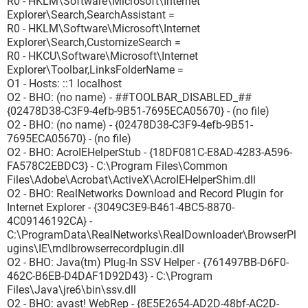
R0 - HKLM\Software\Microsoft\Internet
Explorer\Search,SearchAssistant =
R0 - HKLM\Software\Microsoft\Internet
Explorer\Search,CustomizeSearch =
R0 - HKCU\Software\Microsoft\Internet
Explorer\Toolbar,LinksFolderName =
O1 - Hosts: ::1 localhost
O2 - BHO: (no name) - ##TOOLBAR_DISABLED_##
{02478D38-C3F9-4efb-9B51-7695ECA05670} - (no file)
O2 - BHO: (no name) - {02478D38-C3F9-4efb-9B51-
7695ECA05670} - (no file)
O2 - BHO: AcroIEHelperStub - {18DF081C-E8AD-4283-A596-
FA578C2EBDC3} - C:\Program Files\Common
Files\Adobe\Acrobat\ActiveX\AcroIEHelperShim.dll
O2 - BHO: RealNetworks Download and Record Plugin for
Internet Explorer - {3049C3E9-B461-4BC5-8870-
4C09146192CA} -
C:\ProgramData\RealNetworks\RealDownloader\BrowserPl
ugins\IE\rndlbrowserrecordplugin.dll
O2 - BHO: Java(tm) Plug-In SSV Helper - {761497BB-D6F0-
462C-B6EB-D4DAF1D92D43} - C:\Program
Files\Java\jre6\bin\ssv.dll
O2 - BHO: avast! WebRep - {8E5E2654-AD2D-48bf-AC2D-