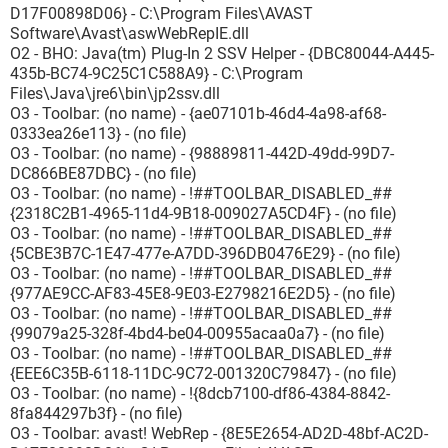
D17F00898D06} - C:\Program Files\AVAST
Software\Avast\aswWebRepIE.dll
O2 - BHO: Java(tm) Plug-In 2 SSV Helper - {DBC80044-A445-
435b-BC74-9C25C1C588A9} - C:\Program
Files\Java\jre6\bin\jp2ssv.dll
O3 - Toolbar: (no name) - {ae07101b-46d4-4a98-af68-
0333ea26e113} - (no file)
O3 - Toolbar: (no name) - {98889811-442D-49dd-99D7-
DC866BE87DBC} - (no file)
O3 - Toolbar: (no name) - !##TOOLBAR_DISABLED_##
{2318C2B1-4965-11d4-9B18-009027A5CD4F} - (no file)
O3 - Toolbar: (no name) - !##TOOLBAR_DISABLED_##
{5CBE3B7C-1E47-477e-A7DD-396DB0476E29} - (no file)
O3 - Toolbar: (no name) - !##TOOLBAR_DISABLED_##
{977AE9CC-AF83-45E8-9E03-E2798216E2D5} - (no file)
O3 - Toolbar: (no name) - !##TOOLBAR_DISABLED_##
{99079a25-328f-4bd4-be04-00955acaa0a7} - (no file)
O3 - Toolbar: (no name) - !##TOOLBAR_DISABLED_##
{EEE6C35B-6118-11DC-9C72-001320C79847} - (no file)
O3 - Toolbar: (no name) - !{8dcb7100-df86-4384-8842-
8fa844297b3f} - (no file)
O3 - Toolbar: avast! WebRep - {8E5E2654-AD2D-48bf-AC2D-