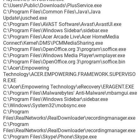
C:\Users\Public\Downloads\PlusService.exe
C:\Program Files\Common Files\Java\Java
Update\jusched.exe
C:\Program Files\AVAST Software\Avast\AvastUI.exe
C:\Program Files\Windows Sidebar\sidebar.exe
C:\Program Files\Acer Arcade Live\Acer HomeMedia
Connect\Kernel\DMS\PCMMediaSharing.exe
C:\Program Files\OpenOffice.org 3\program\soffice.exe
C:\Program Files\Windows Media Player\wmplayer.exe
C:\Program Files\OpenOffice.org 3\program\soffice.bin
C:\Acer\Empowering
Technology\ACER.EMPOWERING.FRAMEWORK.SUPERVISO
R.EXE
C:\Acer\Empowering Technology\eRecovery\ERAGENT.EXE
C:\Program Files\Malwarebytes' Anti-Malware\mbamgui.exe
C:\Program Files\Windows Sidebar\sidebar.exe
C:\Windows\System32\mobsync.exe
C:\Program
Files\RealNetworks\RealDownloader\recordingmanager.exe
C:\Program
Files\RealNetworks\RealDownloader\recordingmanager.exe
C:\Program Files\Skype\Phone\Skype.exe