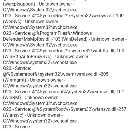
(wercplsupport) - Unknown owner -
C:\Windows\System32\svchost.exe
O23 - Service: @%SystemRoot%\System32\wersvc.dll,-100
(WerSvc) - Unknown owner -
C:\Windows\System32\svchost.exe
O23 - Service: @%ProgramFiles%\Windows
Defender\MsMpRes.dll,-103 (WinDefend) - Unknown owner -
C:\Windows\System32\svchost.exe
O23 - Service: @%SystemRoot%\system32\winhttp.dll,-100
(WinHttpAutoProxySvc) - Unknown owner -
C:\Windows\system32\svchost.exe
O23 - Service:
@%Systemroot%\system32\wbem\wmisvc.dll,-205
(Winmgmt) - Unknown owner -
C:\Windows\system32\svchost.exe
O23 - Service: @%Systemroot%\system32\wsmsvc.dll,-101
(WinRM) - Unknown owner -
C:\Windows\System32\svchost.exe
O23 - Service: @%SystemRoot%\System32\wlansvc.dll,-257
(Wlansvc) - Unknown owner -
C:\Windows\system32\svchost.exe
O23 - Service: