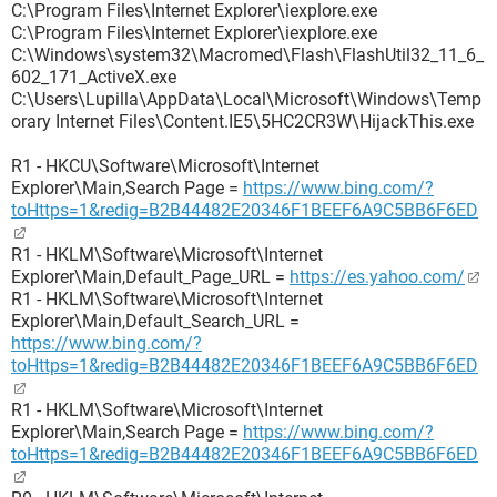
C:\Program Files\Internet Explorer\iexplore.exe
C:\Program Files\Internet Explorer\iexplore.exe
C:\Windows\system32\Macromed\Flash\FlashUtil32_11_6_
602_171_ActiveX.exe
C:\Users\Lupilla\AppData\Local\Microsoft\Windows\Temp
orary Internet Files\Content.IE5\5HC2CR3W\HijackThis.exe
R1 - HKCU\Software\Microsoft\Internet
Explorer\Main,Search Page =
https://www.bing.com/?
toHttps=1&redig=B2B44482E20346F1BEEF6A9C5BB6F6ED
R1 - HKLM\Software\Microsoft\Internet
Explorer\Main,Default_Page_URL =
https://es.yahoo.com/
R1 - HKLM\Software\Microsoft\Internet
Explorer\Main,Default_Search_URL =
https://www.bing.com/?
toHttps=1&redig=B2B44482E20346F1BEEF6A9C5BB6F6ED
R1 - HKLM\Software\Microsoft\Internet
Explorer\Main,Search Page =
https://www.bing.com/?
toHttps=1&redig=B2B44482E20346F1BEEF6A9C5BB6F6ED