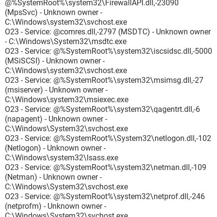
@%SystemRoot%\system32\FirewallAPI.dll,-23090
(MpsSvc) - Unknown owner -
C:\Windows\system32\svchost.exe
O23 - Service: @comres.dll,-2797 (MSDTC) - Unknown owner
- C:\Windows\System32\msdtc.exe
O23 - Service: @%SystemRoot%\system32\iscsidsc.dll,-5000
(MSiSCSI) - Unknown owner -
C:\Windows\system32\svchost.exe
O23 - Service: @%SystemRoot%\system32\msimsg.dll,-27
(msiserver) - Unknown owner -
C:\Windows\system32\msiexec.exe
O23 - Service: @%SystemRoot%\system32\qagentrt.dll,-6
(napagent) - Unknown owner -
C:\Windows\System32\svchost.exe
O23 - Service: @%SystemRoot%\System32\netlogon.dll,-102
(Netlogon) - Unknown owner -
C:\Windows\system32\lsass.exe
O23 - Service: @%SystemRoot%\system32\netman.dll,-109
(Netman) - Unknown owner -
C:\Windows\System32\svchost.exe
O23 - Service: @%SystemRoot%\system32\netprof.dll,-246
(netprofm) - Unknown owner -
C:\Windows\System32\svchost.exe