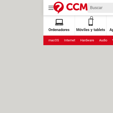
Ordenadores
Móviles y tablets
Ap
macOS
Internet
Hardware
Audio