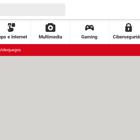
ps e Internet
Multimedia
Gaming
Cibersegurid
Videojuegos