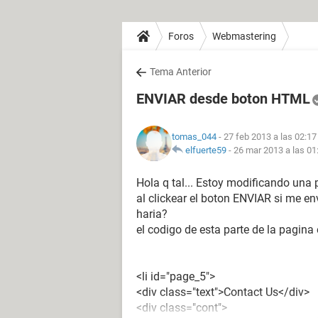
Foros
Webmastering
Tema Anterior
ENVIAR desde boton HTML
tomas_044
- 27 feb 2013 a las 02:17
elfuerte59
-
26 mar 2013 a las 01
Hola q tal... Estoy modificando una 
al clickear el boton ENVIAR si me en
haria?
el codigo de esta parte de la pagina 
<li id="page_5">
<div class="text">Contact Us</div>
<div class="cont">