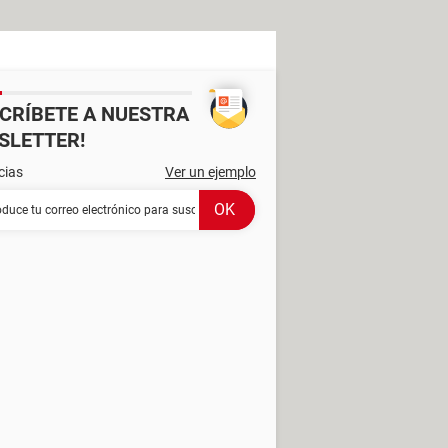
SCRÍBETE A NUESTRA
SLETTER!
cias
Ver un ejemplo