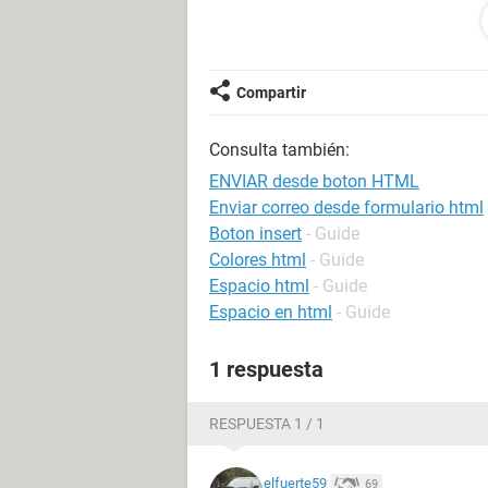
<form id="ContactForm">
<div>
<div class="wrapper"><span>Nombre:
class="input" ></div></div></div>
Compartir
<div class="wrapper"><span>E-mail:
class="input" ></div></div></div>
Consulta también:
<div class="textarea_box"><span>Me
name="textarea" cols="1" rows="1">
ENVIAR desde boton HTML
<a href="#" class="link1"
Enviar correo desde formulario html
onClick="document.getElementById('
Boton insert
- Guide
<a href="#" class="link1"
Colores html
- Guide
onClick="document.getElementById('
Espacio html
- Guide
</div>
Espacio en html
- Guide
</form>
</div>
1 respuesta
que deberia hacer?¿
RESPUESTA 1 / 1
elfuerte59
69