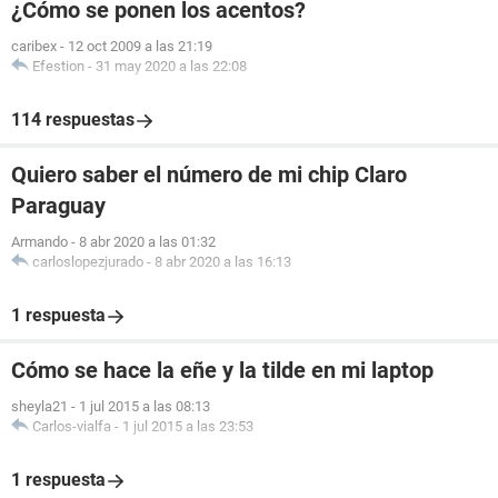
¿Cómo se ponen los acentos?
caribex
-
12 oct 2009 a las 21:19
Efestion
-
31 may 2020 a las 22:08
114 respuestas
Quiero saber el número de mi chip Claro
Paraguay
Armando
-
8 abr 2020 a las 01:32
carloslopezjurado
-
8 abr 2020 a las 16:13
1 respuesta
Cómo se hace la eñe y la tilde en mi laptop
sheyla21
-
1 jul 2015 a las 08:13
Carlos-vialfa
-
1 jul 2015 a las 23:53
1 respuesta