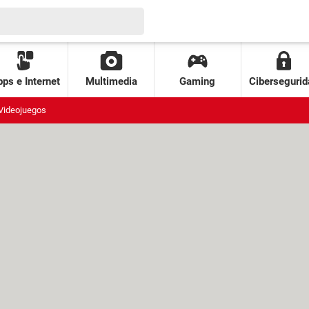
ps e Internet
Multimedia
Gaming
Cibersegurid
Videojuegos