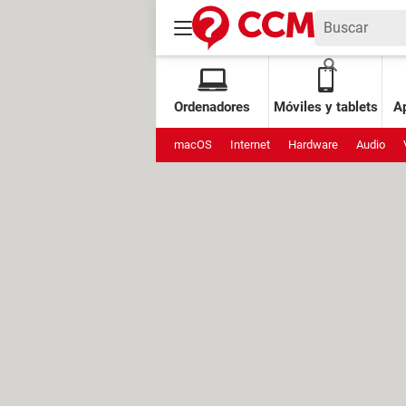
Ordenadores
Móviles y tablets
Ap
macOS
Internet
Hardware
Audio