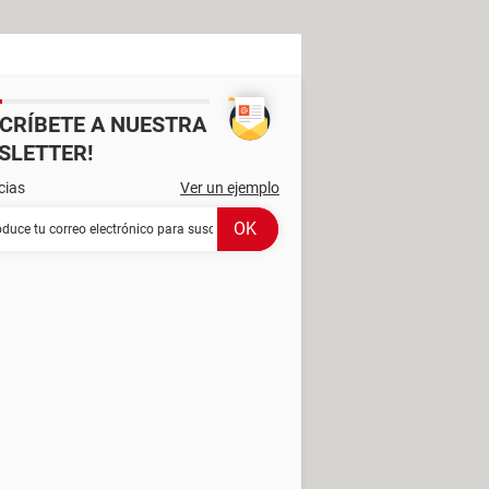
SCRÍBETE A NUESTRA
SLETTER!
cias
Ver un ejemplo