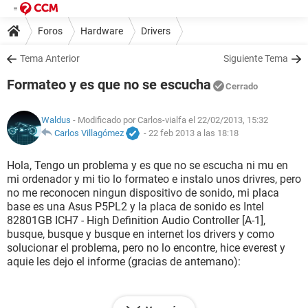
Foros
Hardware
Drivers
Tema Anterior
Siguiente Tema
Formateo y es que no se escucha
Cerrado
Waldus
- Modificado por Carlos-vialfa el 22/02/2013, 15:32
Carlos Villagómez
-
22 feb 2013 a las 18:18
Hola, Tengo un problema y es que no se escucha ni mu en
mi ordenador y mi tio lo formateo e instalo unos drivres, pero
no me reconocen ningun dispositivo de sonido, mi placa
base es una Asus P5PL2 y la placa de sonido es Intel
82801GB ICH7 - High Definition Audio Controller [A-1],
busque, busque y busque en internet los drivers y como
solucionar el problema, pero no lo encontre, hice everest y
aquie les dejo el informe (gracias de antemano):
--------[ EVEREST Ultimate Edition ]-------------------------------------------------