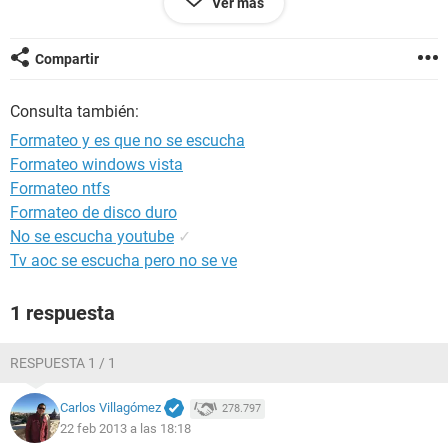
Ver más
-----------------------------------
Versión EVEREST v5.50.2100/es
Compartir
Módulo de rendimiento 2.5.292.0
Página Web
http://www.lavalys.com/
Consulta también:
Tipo de informe Asistente de informes [ TRIAL VERSION ]
Computadora CARLOS-73D3901E (casa)
Formateo y es que no se escucha
Generador Administrador
Formateo windows vista
Sistema operativo Microsoft Windows XP Professional
Formateo ntfs
5.1.2600 (WinXP RTM)
Fecha 2013-02-21
Formateo de disco duro
Hora 19:39
No se escucha youtube
✓
Tv aoc se escucha pero no se ve
--------[ Resumen ]------------------------------------------------------------------------------
1 respuesta
-----------------------
Computadora:
RESPUESTA 1 / 1
Tipo de computadora Equipo multiprocesador ACPI
Sistema operativo Microsoft Windows XP Professional
Carlos Villagómez
278.797
Service Pack del sistema operativo [ TRIAL VERSION ]
22 feb 2013 a las 18:18
Internet Explorer 6.0.2900.5512