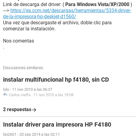
Link de descarga del driver: (
Para Windows Vista/XP/2000
)
--->
https://es.ccm.net/descargas/herramientas/5334-driver-
de-la-impresora-hp-deskjet-d1560/
Una vez que descargaste el archivo, doble clic para
comenzar la instalación.
Nos comentas
.
Discusiones similares
instalar multifuncional hp f4180, sin CD
lolo
-
11 nov 2010 a las 06:37
Carlos-vialfa
-
11 nov 2010 a las 18:08
2 respuestas
Instalar driver para impresora HP F4180
lisi2601
-
20 sep 2014 a las 02:11