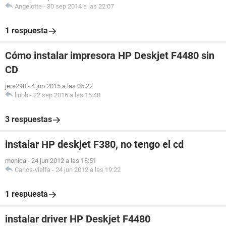
Angelotte
-
30 sep 2014 a las 22:07
1 respuesta
Cómo instalar impresora HP Deskjet F4480 sin
CD
jere290
-
4 jun 2015 a las 05:22
liriob
-
22 sep 2016 a las 15:48
3 respuestas
instalar HP deskjet F380, no tengo el cd
monica
-
24 jun 2012 a las 18:51
Carlos-vialfa
-
24 jun 2012 a las 19:22
1 respuesta
instalar driver HP Deskjet F4480