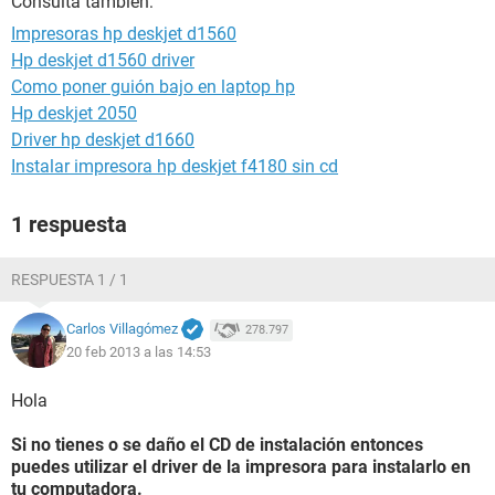
Consulta también:
Impresoras hp deskjet d1560
Hp deskjet d1560 driver
Como poner guión bajo en laptop hp
Hp deskjet 2050
Driver hp deskjet d1660
Instalar impresora hp deskjet f4180 sin cd
1 respuesta
RESPUESTA 1 / 1
Carlos Villagómez
278.797
20 feb 2013 a las 14:53
Hola
Si no tienes o se daño el CD de instalación entonces
puedes utilizar el driver de la impresora para instalarlo en
tu computadora.