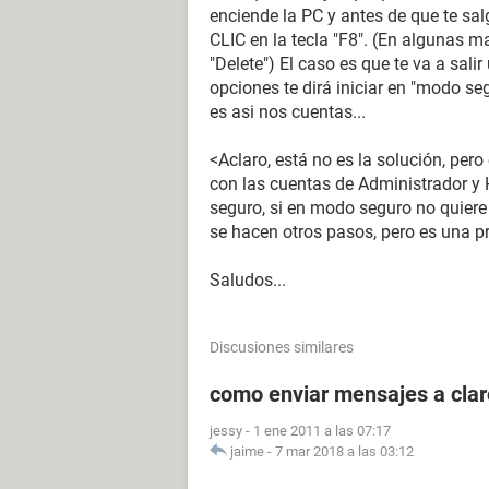
enciende la PC y antes de que te sal
CLIC en la tecla "F8". (En algunas m
"Delete") El caso es que te va a sali
opciones te dirá iniciar en "modo segu
es asi nos cuentas...
<Aclaro, está no es la solución, pe
con las cuentas de Administrador y
seguro, si en modo seguro no quiere
se hacen otros pasos, pero es una pr
Saludos...
Discusiones similares
como enviar mensajes a clar
jessy
-
1 ene 2011 a las 07:17
jaime
-
7 mar 2018 a las 03:12