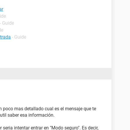
ar
ide
- Guide
de
ntrada
- Guide
n poco mas detallado cual es el mensaje que te
util saber esa información.
seria intentar entrar en "Modo seguro". Es decir,