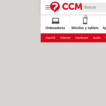
Ordenadores
Móviles y tablets
Ap
macOS
Internet
Hardware
Audio