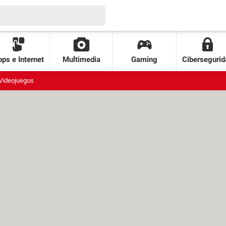
ps e Internet
Multimedia
Gaming
Cibersegurid
Videojuegos