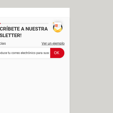
SCRÍBETE A NUESTRA
SLETTER!
cias
Ver un ejemplo