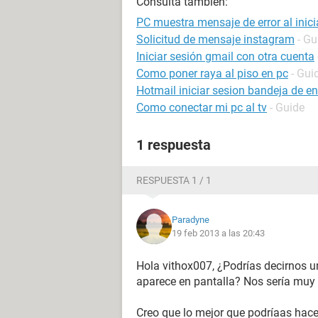
Consulta también:
PC muestra mensaje de error al inici
Solicitud de mensaje instagram
- Gu
Iniciar sesión gmail con otra cuenta
Como poner raya al piso en pc
- Gui
Hotmail iniciar sesion bandeja de e
Como conectar mi pc al tv
- Guide
1 respuesta
RESPUESTA 1 / 1
Paradyne
19 feb 2013 a las 20:43
Hola vithox007, ¿Podrías decirnos u
aparece en pantalla? Nos sería muy 
Creo que lo mejor que podríaas hacer 