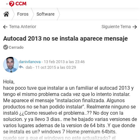
Foros
Software
Tema Anterior
Siguiente Tema
Autocad 2013 no se instala aparece mensaje
Cerrado
danivilanova
- 13 feb 2013 a las 23:46
dab -
11 oct 2015 a las 03:29
Hola,
hace poco tuve que instalar a un familiar el autocad 2013 y
tengo el mismo problema cada vez que lo intento instalar.
Me aparece el mensaje "instalacion finalizada. Algunos
productos no se han podido instalar". Realmente ninguno se
instaló ¿¿Como resuelvo el problema..?? No doy con la
solucion. y ya llevo 3 dias.. me he bajado varias versiones de
varios lugares ademas de la version de 64 bits .Y que donde
se instala es un? windows 7 Home premium 64bits.
puede ser a que el windows no este actualizado? el