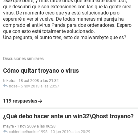
.exe que borré, y más tarde unos que tenía extensión .bat,
que descubrí que son extensiones con las que la gente crea
virus. De momento creo que ya está solucionado pero
esperaré a ver si vuelve. De todas maneras mi pareja ha
comprado el antivirus Panda para dos ordenadores. Espero
que con esto esté totalmente solucionado.
Una pregunta, el punto tres, esto de malwarebyte que es?
Discusiones similares
Cómo quitar troyano o virus
triketra
-
18 oct 2008 a las 21:32
nose
-
5 nov 2013 a las 20:57
119 respuestas
¿Qué debo hacer ante un win32\Qhost troyano?
mayra
-
1 nov 2009 a las 06:28
xabieritoelhacker1998
-
10 jun 2010 a las 20:29