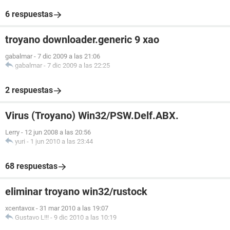
6 respuestas
troyano downloader.generic 9 xao
gabalmar
-
7 dic 2009 a las 21:06
gabalmar
-
7 dic 2009 a las 22:25
2 respuestas
Virus (Troyano) Win32/PSW.Delf.ABX.
Lerry
-
12 jun 2008 a las 20:56
yuri
-
1 jun 2010 a las 23:44
68 respuestas
eliminar troyano win32/rustock
xcentavox
-
31 mar 2010 a las 19:07
Gustavo L!!!
-
9 dic 2010 a las 10:19