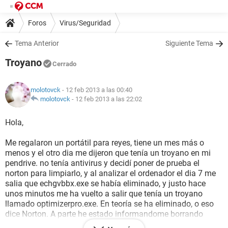
Foros
Virus/Seguridad
Tema Anterior
Siguiente Tema
Troyano
Cerrado
molotovck
- 12 feb 2013 a las 00:40
molotovck
-
12 feb 2013 a las 22:02
Hola,
Me regalaron un portátil para reyes, tiene un mes más o
menos y el otro dia me dijeron que tenía un troyano en mi
pendrive. no tenía antivirus y decidí poner de prueba el
norton para limpiarlo, y al analizar el ordenador el dia 7 me
salia que echgvbbx.exe se había eliminado, y justo hace
unos minutos me ha vuelto a salir que tenía un troyano
llamado optimizerpro.exe. En teoría se ha eliminado, o eso
dice Norton. A parte he estado informandome borrando
programas que no sabía que eran y tal..pero alguien puede