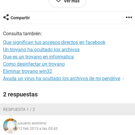
Ver más
ayudarme? estan ya eliminados o que ponga en cuarentena
significan que siguen ahí? tiene gracia porque el
optimizerpro este lo conocí justo cuando me bajé el avast
Compartir
antivirus gratuito...muchas gracias por vuestra ayuda.
Consulta también:
Que significan tus accesos directos en facebook
Un troyano ha ocultado los archivos
Que es un troyano en informatica
Como desinfectar un troyano
Eliminar troyano win32
Ayuda un virus ha ocultado los archivos de mi pendrive
✓
2 respuestas
RESPUESTA 1 / 2
usuario anónimo
12 feb 2013 a las 05:43