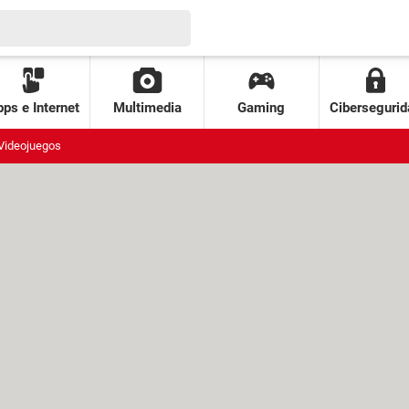
ps e Internet
Multimedia
Gaming
Cibersegurid
Videojuegos