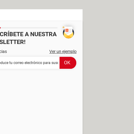
SCRÍBETE A NUESTRA
SLETTER!
cias
Ver un ejemplo