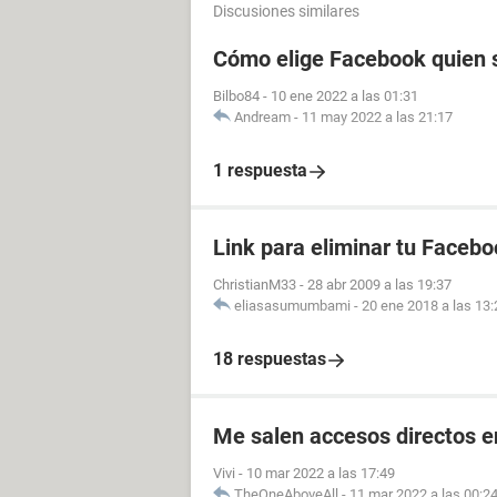
Discusiones similares
Cómo elige Facebook quien s
Bilbo84
-
10 ene 2022 a las 01:31
Andream
-
11 may 2022 a las 21:17
1 respuesta
Link para eliminar tu Facebo
ChristianM33
-
28 abr 2009 a las 19:37
eliasasumumbami
-
20 ene 2018 a las 13:
18 respuestas
Me salen accesos directos e
Vivi
-
10 mar 2022 a las 17:49
TheOneAboveAll
-
11 mar 2022 a las 00:2