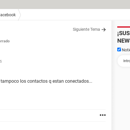
Facebook
Siguiente Tema
¡SU
NEW
rrado
Noti
05
 tampoco los contactos q estan conectados...