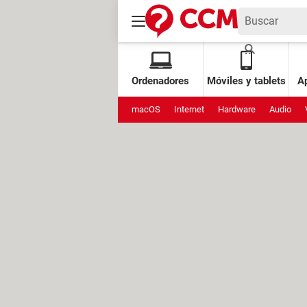
Ordenadores
Móviles y tablets
Ap
macOS
Internet
Hardware
Audio