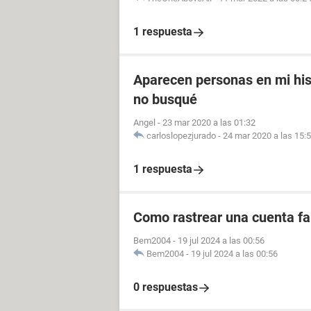
1 respuesta
Aparecen personas en mi his
no busqué
Angel
-
23 mar 2020 a las 01:32
carloslopezjurado
-
24 mar 2020 a las 15:
1 respuesta
Como rastrear una cuenta fal
Bem2004
-
19 jul 2024 a las 00:56
Bem2004
-
19 jul 2024 a las 00:56
0 respuestas