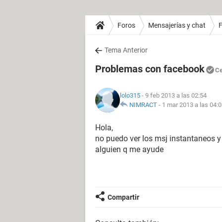
Foros
Mensajerías y chat
Tema Anterior
Problemas con facebook
Ce
lolo315
- 9 feb 2013 a las 02:54
NIMRACT
-
1 mar 2013 a las 04:
Hola,
no puedo ver los msj instantaneos y
alguien q me ayude
Compartir