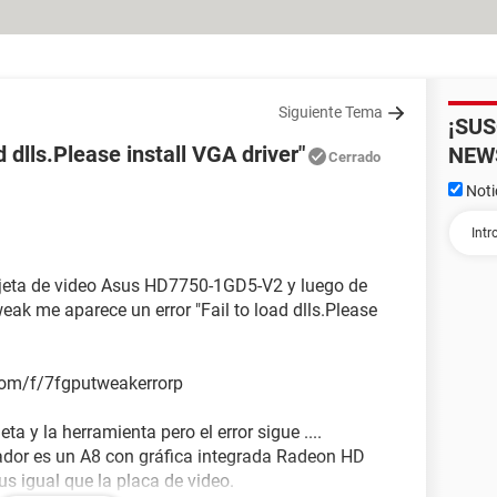
Siguiente Tema
¡SU
 dlls.Please install VGA driver"
NEW
Cerrado
Noti
arjeta de video Asus HD7750-1GD5-V2 y luego de
ak me aparece un error "Fail to load dlls.Please
com/f/7fgputweakerrorp
eta y la herramienta pero el error sigue ....
ador es un A8 con gráfica integrada Radeon HD
s igual que la placa de video.