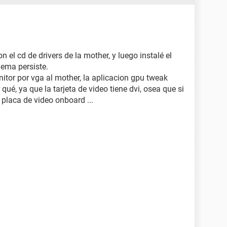
50D (512 MB)
s (1024 MB)
s (1024 MB)
s (1024 MB)
s (1024 MB)
n el cd de drivers de la mother, y luego instalé el
550D (Sumo)
blema persiste.
 [NoDB] (SDD112802088)
itor por vga al mother, la aplicacion gpu tweak
qué, ya que la tarjeta de video tiene dvi, osea que si
placa de video onboard ...
AMD Cape Verde - High Definition Audio Controller
AMD K12 - High Definition Audio Controller
Hudson-3 FCH - High Definition Audio Controller
ar PCI IDE de doble canal
ar PCI IDE de doble canal
332 ATA Device (1000 GB, 7200 RPM, SATA-II)
evice (DVD+R9:8x, DVD-R9:8x, DVD+RW:22x/8x,
D-ROM:16x, CD:48x/32x/48x DVD+RW/DVD-