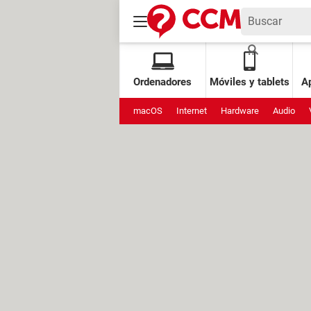
Ordenadores
Móviles y tablets
Ap
macOS
Internet
Hardware
Audio