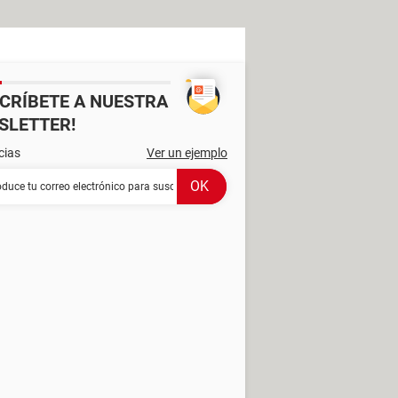
SCRÍBETE A NUESTRA
SLETTER!
cias
Ver un ejemplo