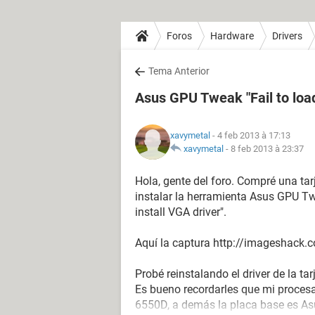
Foros
Hardware
Drivers
Tema Anterior
Asus GPU Tweak "Fail to load
xavymetal
- 4 feb 2013 à 17:13
xavymetal
-
8 feb 2013 à 23:37
Hola, gente del foro. Compré una t
instalar la herramienta Asus GPU Twe
install VGA driver".
Aquí la captura http://imageshack.
Probé reinstalando el driver de la tarj
Es bueno recordarles que mi proces
6550D, a demás la placa base es Asu