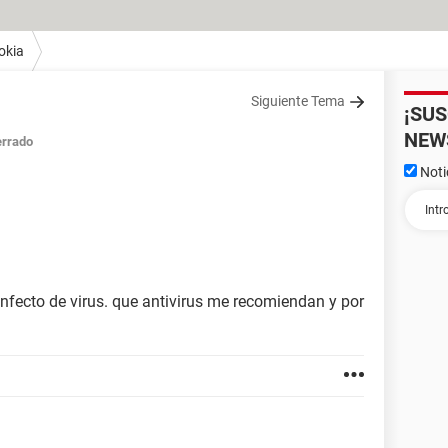
okia
Siguiente Tema
¡SU
NEW
rrado
Noti
infecto de virus. que antivirus me recomiendan y por