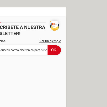
SCRÍBETE A NUESTRA
SLETTER!
cias
Ver un ejemplo