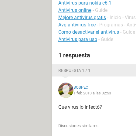
Antivirus para nokia c6.1
Antivirus online
- Guide
Mejore antivirus gratis
- Inicio - Virus
Avg antivirus free
- Programas - Anti
Como desactivar el antivirus
- Guide
Antivirus para usb
- Guide
1 respuesta
RESPUESTA 1 / 1
BOSPEC
1 feb 2013 a las 02:53
Que virus lo infectó?
Discusiones similares