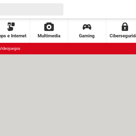
ps e Internet
Multimedia
Gaming
Cibersegurid
Videojuegos