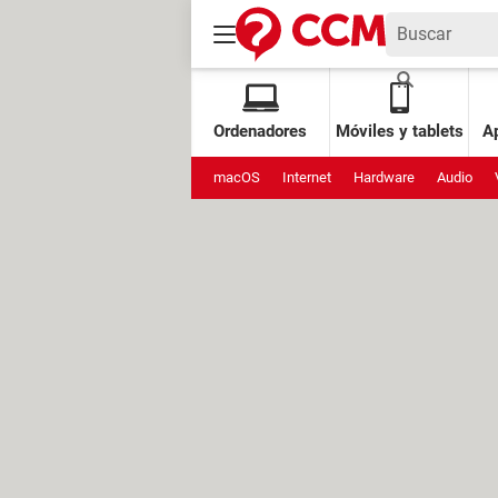
Ordenadores
Móviles y tablets
Ap
macOS
Internet
Hardware
Audio