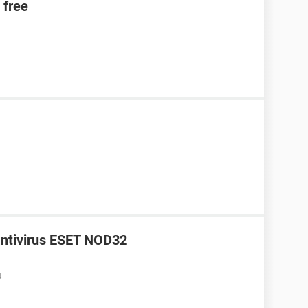
 free
antivirus ESET NOD32
4