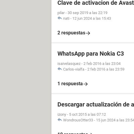
Clave de activacion de Avast
pilar
-
30 sep 2019 a las 22:19
nati
-
12 jun 2024 a las 15:43
2 respuestas
WhatsApp para Nokia C3
isaivelasquez
-
2 feb 2016 a las 23:04
Carlos-vialfa
-
2 feb 2016 a las 23:59
1 respuesta
Descargar actualización de 
izony
-
5 oct 2015 a las 07:12
WondrousOtter33
-
15 jun 2024 a las 23:5