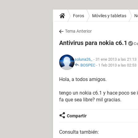
Foros
Móviles y tabletas
N
Tema Anterior
Antivirus para nokia c6.1
Ce
soluna26_
- 31 ene 2013 a las 21:13
BOSPEC
-
1 feb 2013 a las 02:53
Hola, a todos amigos.
tengo un nokia c6.1 y hace poco se 
fa que sea libre? mil gracias.
Compartir
Consulta también: