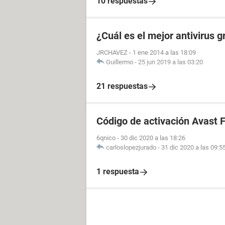
10 respuestas
¿Cuál es el mejor antivirus 
JRCHAVEZ
-
1 ene 2014 a las 18:09
Guillermo
-
25 jun 2019 a las 03:20
21 respuestas
Código de activación Avast F
6qnico
-
30 dic 2020 a las 18:26
carloslopezjurado
-
31 dic 2020 a las 09:5
1 respuesta