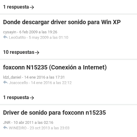
1 respuesta
Donde descargar driver sonido para Win XP
cysayin
-
6 feb 2009 a las 19:26
LeoGatito
-
5 may 2009 a las 01:10
10 respuestas
foxconn N15235 (Conexión a Internet)
ldzl_daniel
-
14 ene 2016 a las 17:31
Joacocello
-
14 ene 2016 a las 22:12
1 respuesta
Driver de sonido para foxconn n15235
JNR
-
10 abr 2011 a las 02:16
WINEDRO
-
23 oct 2013 a las 23:03