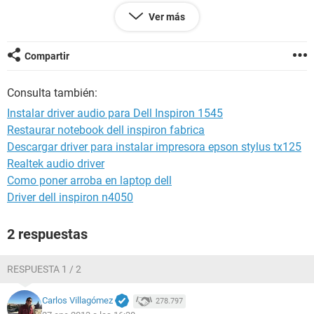
Aqui os dejo el informe, muchas gracias!!
Ver más
Compartir
--------[ EVEREST Home Edition (c) 2003-2005 Lavalys, Inc. ]-----
Consulta también:
-------------------------------------------------------
Instalar driver audio para Dell Inspiron 1545
Version EVEREST v2.20.405
Restaurar notebook dell inspiron fabrica
Homepage
http://www.lavalys.com/
Descargar driver para instalar impresora epson stylus tx125
Report Type Report Wizard
Computer KIREN-PC
Realtek audio driver
Generator Kiren
Como poner arroba en laptop dell
Operating System Microsoft Windows Vista Home Edition
Driver dell inspiron n4050
6.0.6002 (WinVista Beta)
Date 2013-01-27
2 respuestas
Time 12:04
RESPUESTA 1 / 2
--------[ Summary ]-----------------------------------------------------------------------------
------------------------
Carlos Villagómez
278.797