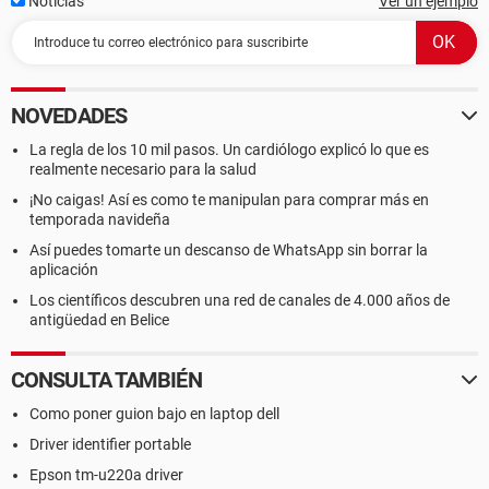
Battery Microsoft ACPI-Compliant Control Method Battery
Noticias
Ver un ejemplo
--------[ DMI ]---------------------------------------------------------------------------------------
------------------
NOVEDADES
[ BIOS ]
La regla de los 10 mil pasos. Un cardiólogo explicó lo que es
realmente necesario para la salud
BIOS Properties:
Vendor Dell Inc.
¡No caigas! Así es como te manipulan para comprar más en
Version A05
temporada navideña
Release Date 02/25/2009
Así puedes tomarte un descanso de WhatsApp sin borrar la
Size 16384 KB
aplicación
Boot Devices Floppy Disk, Hard Disk, CD-ROM
Los científicos descubren una red de canales de 4.000 años de
Capabilities Flash BIOS, Shadow BIOS, Selectable Boot, BBS,
antigüedad en Belice
Smart Battery
Supported Standards DMI, ACPI, PnP
Expansion Capabilities ISA, PCI, AGP, PCMCIA, USB
CONSULTA TAMBIÉN
Como poner guion bajo en laptop dell
[ System ]
Driver identifier portable
System Properties:
Epson tm-u220a driver
Manufacturer Dell Inc.