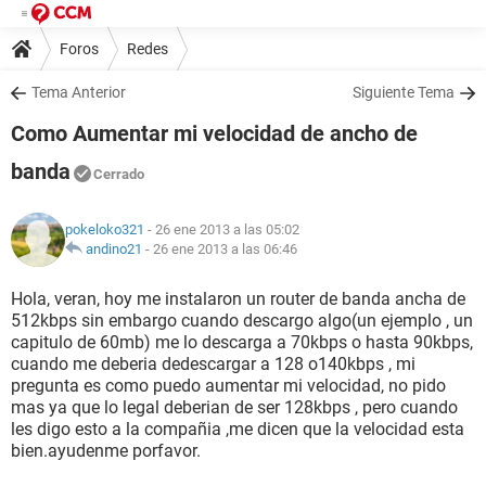
Foros
Redes
Tema Anterior
Siguiente Tema
Como Aumentar mi velocidad de ancho de
banda
Cerrado
pokeloko321
- 26 ene 2013 a las 05:02
andino21
-
26 ene 2013 a las 06:46
Hola, veran, hoy me instalaron un router de banda ancha de
512kbps sin embargo cuando descargo algo(un ejemplo , un
capitulo de 60mb) me lo descarga a 70kbps o hasta 90kbps,
cuando me deberia dedescargar a 128 o140kbps , mi
pregunta es como puedo aumentar mi velocidad, no pido
mas ya que lo legal deberian de ser 128kbps , pero cuando
les digo esto a la compañia ,me dicen que la velocidad esta
bien.ayudenme porfavor.