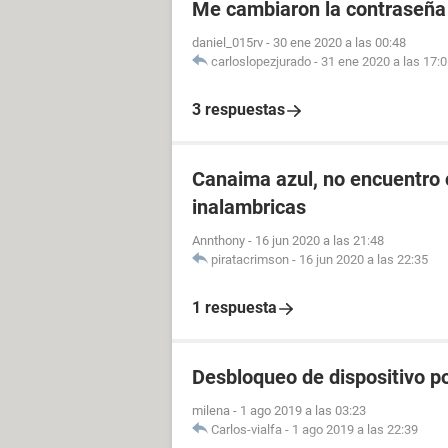
Me cambiaron la contraseña
daniel_015rv
-
30 ene 2020 a las 00:48
carloslopezjurado
-
31 ene 2020 a las 17:
3 respuestas
Canaima azul, no encuentro 
inalambricas
Annthony
-
16 jun 2020 a las 21:48
piratacrimson
-
16 jun 2020 a las 22:35
1 respuesta
Desbloqueo de dispositivo po
milena
-
1 ago 2019 a las 03:23
Carlos-vialfa
-
1 ago 2019 a las 22:39