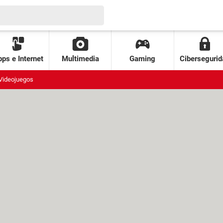
ps e Internet
Multimedia
Gaming
Cibersegurid
Videojuegos