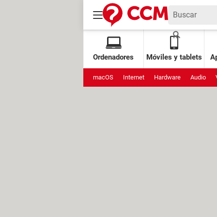
Ordenadores
Móviles y tablets
Ap
macOS
Internet
Hardware
Audio