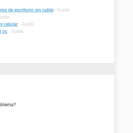
a de escritorio sin cable
- Guide
Guide
i celular
- Guide
i pc
- Guide
roblema?