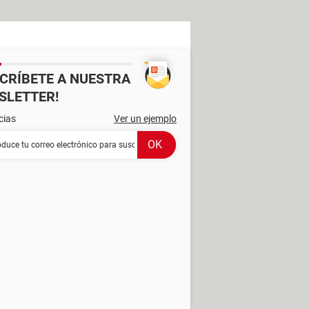
SCRÍBETE A NUESTRA
SLETTER!
cias
Ver un ejemplo