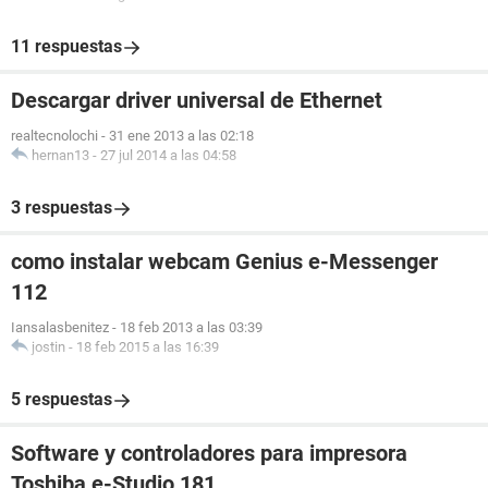
11 respuestas
Descargar driver universal de Ethernet
realtecnolochi
-
31 ene 2013 a las 02:18
hernan13
-
27 jul 2014 a las 04:58
3 respuestas
como instalar webcam Genius e-Messenger
112
Iansalasbenitez
-
18 feb 2013 a las 03:39
jostin
-
18 feb 2015 a las 16:39
5 respuestas
Software y controladores para impresora
Toshiba e-Studio 181