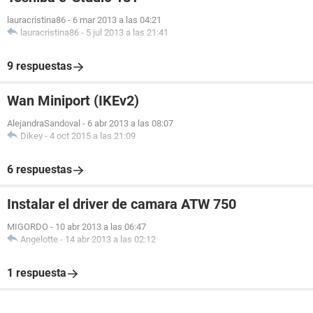
lauracristina86
-
6 mar 2013 a las 04:21
lauracristina86
-
5 jul 2013 a las 21:41
9 respuestas
Wan Miniport (IKEv2)
AlejandraSandoval
-
6 abr 2013 a las 08:07
Dikey
-
4 oct 2015 a las 21:09
6 respuestas
Instalar el driver de camara ATW 750
MIGORDO
-
10 abr 2013 a las 06:47
Angelotte
-
14 abr 2013 a las 02:12
1 respuesta