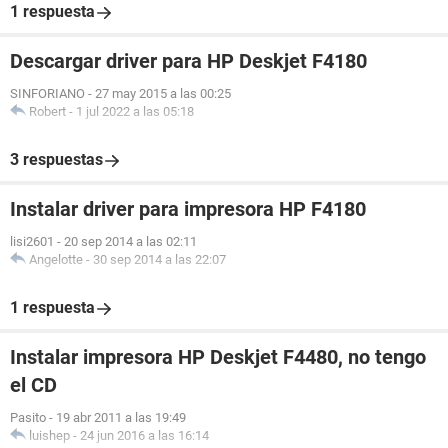
1 respuesta
Descargar driver para HP Deskjet F4180
SINFORIANO
-
27 may 2015 a las 00:25
Robert
-
1 jul 2022 a las 05:18
3 respuestas
Instalar driver para impresora HP F4180
lisi2601
-
20 sep 2014 a las 02:11
Angelotte
-
30 sep 2014 a las 22:07
1 respuesta
Instalar impresora HP Deskjet F4480, no tengo
el CD
Pasito
-
19 abr 2011 a las 19:49
luishep
-
24 jun 2016 a las 16:14