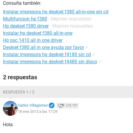
Consulta también:
Instalar impresora hp deskjet f380 all-in-one sin cd
Multifuncion hp f380
- Mejores respuestas
Hp deskjet f380 driver
- Mejores respuestas
Instalar hp deskjet f380 all-in-one
Hp psc 1410 all in one driver
Deskjet f380 all in one ayuda por favor
✓
Instalar impresora hp deskjet f4180 sin cd
✓
Instalar impresora hp deskjet f4480 sin disco
✓
2 respuestas
RESPUESTA 1 / 2
Carlos Villagómez
278.797
18 ene 2013 a las 17:29
Hola