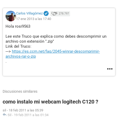
Carlos Villagómez
278.797
17 ene 2013 a las 17:40
Hola rosi9563
Lee este Truco que explica como debes descomprimir un
archivo con extensión ".zip"
Link del Truco:
--->
https://es.ccm.net/faq/2045-winrar-descomprimir-
archivos-rar-o-zip
.
Discusiones similares
como instalo mi webcam logitech C120 ?
sil
-
18 feb 2011 a las 05:39
Sil
-
19 feb 2011 a las 01:34