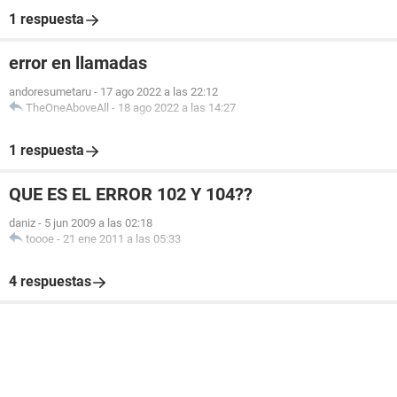
1 respuesta
error en llamadas
andoresumetaru
-
17 ago 2022 a las 22:12
TheOneAboveAll
-
18 ago 2022 a las 14:27
1 respuesta
QUE ES EL ERROR 102 Y 104??
daniz
-
5 jun 2009 a las 02:18
toooe
-
21 ene 2011 a las 05:33
4 respuestas