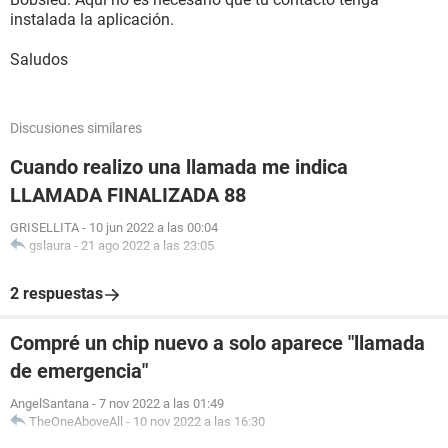
instalada la aplicación.
Saludos
Discusiones similares
Cuando realizo una llamada me indica
LLAMADA FINALIZADA 88
GRISELLITA
-
10 jun 2022 a las 00:04
gslaura
-
21 ago 2022 a las 23:05
2 respuestas
Compré un chip nuevo a solo aparece "llamada
de emergencia"
AngelSantana
-
7 nov 2022 a las 01:49
TheOneAboveAll
-
10 nov 2022 a las 16:30