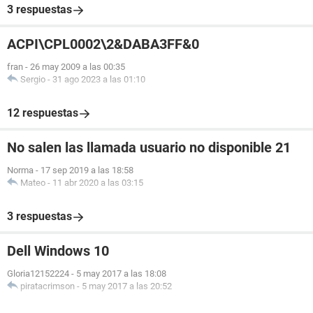
3 respuestas
ACPI\CPL0002\2&DABA3FF&0
fran
-
26 may 2009 a las 00:35
Sergio
-
31 ago 2023 a las 01:10
12 respuestas
No salen las llamada usuario no disponible 21
Norma
-
17 sep 2019 a las 18:58
Mateo
-
11 abr 2020 a las 03:15
3 respuestas
Dell Windows 10
Gloria12152224
-
5 may 2017 a las 18:08
piratacrimson
-
5 may 2017 a las 20:52