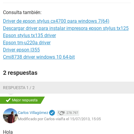
Consulta también:
Driver de epson stylus cx4700 para windows 7(64)
Descargar driver para instalar impresora epson stylus tx125
Epson stylus tx135 driver
Epson tm-u220a driver
Driver epson l355
Cmi8738 driver windows 10 64-bit
2 respuestas
RESPUESTA 1 / 2
Mejor respuesta
Carlos Villagómez
278.797
Modificado por Carlos-vialfa el 15/07/2013, 15:05
Hola