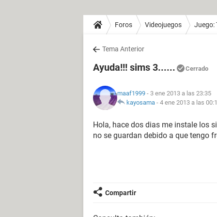
Foros
Videojuegos
Juego:
Tema Anterior
Ayuda!!! sims 3......
Cerrado
maaf1999
- 3 ene 2013 a las 23:35
kayosama
-
4 ene 2013 a las 00:
Hola, hace dos dias me instale los s
no se guardan debido a que tengo fr
Compartir