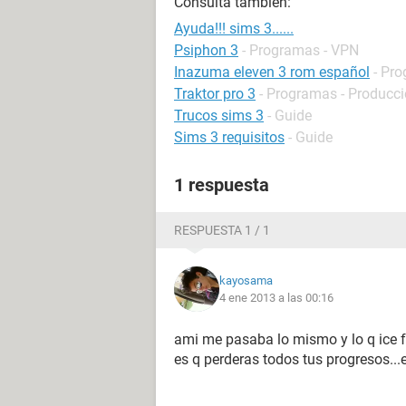
Consulta también:
Ayuda!!! sims 3......
Psiphon 3
- Programas - VPN
Inazuma eleven 3 rom español
- Pro
Traktor pro 3
- Programas - Producc
Trucos sims 3
- Guide
Sims 3 requisitos
- Guide
1 respuesta
RESPUESTA 1 / 1
kayosama
4 ene 2013 a las 00:16
ami me pasaba lo mismo y lo q ice fue
es q perderas todos tus progresos...