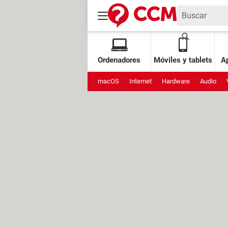
Ordenadores
Móviles y tablets
Ap
macOS
Internet
Hardware
Audio