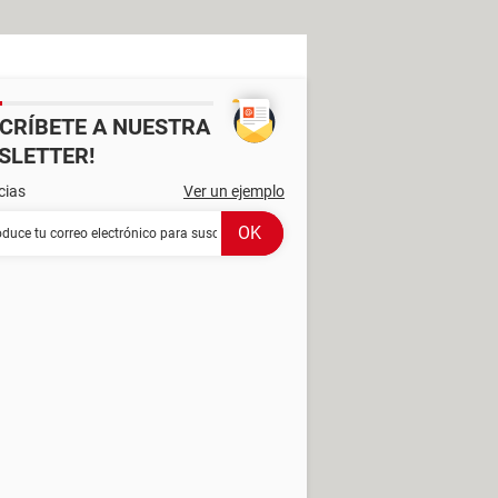
SCRÍBETE A NUESTRA
SLETTER!
cias
Ver un ejemplo