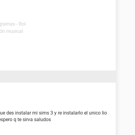
gramas - Rol
ión musical
 des instalar mi sims 3 y re instalarlo el unico lio
espero q te sirva saludos