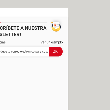
SCRÍBETE A NUESTRA
SLETTER!
cias
Ver un ejemplo