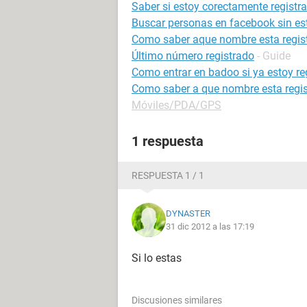
Saber si estoy corectamente registr
Buscar personas en facebook sin est
Como saber aque nombre esta registr
Último número registrado
- Guide
Como entrar en badoo si ya estoy re
Como saber a que nombre esta regist
Móviles/PDA/GPS
1 respuesta
RESPUESTA 1 / 1
DYNASTER
31 dic 2012 a las 17:19
Si lo estas
Discusiones similares