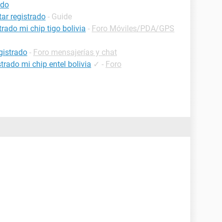
ado
ar registrado
- Guide
ado mi chip tigo bolivia
-
Foro Móviles/PDA/GPS
gistrado
-
Foro mensajerías y chat
rado mi chip entel bolivia
✓
-
Foro