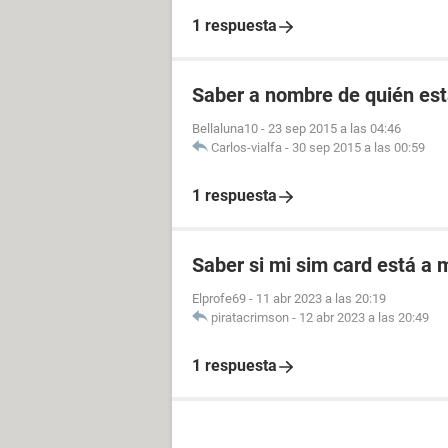
1 respuesta
Saber a nombre de quién est
Bellaluna10
-
23 sep 2015 a las 04:46
Carlos-vialfa
-
30 sep 2015 a las 00:59
1 respuesta
Saber si mi sim card está a
Elprofe69
-
11 abr 2023 a las 20:19
piratacrimson
-
12 abr 2023 a las 20:49
1 respuesta