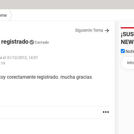
ome
Siguiente Tema
¡SU
 registrado
NEW
Cerrado
Noti
fa el 31/12/2012, 14:57
7:19
estoy corectamente registrado. mucha gracias