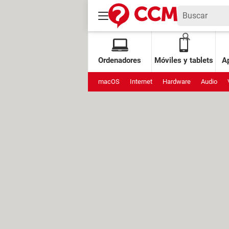
Ordenadores
Móviles y tablets
Ap
macOS
Internet
Hardware
Audio