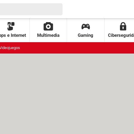
ps e Internet
Multimedia
Gaming
Cibersegurid
Videojuegos