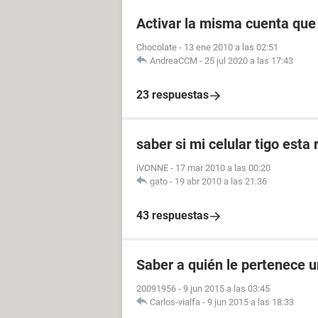
Activar la misma cuenta que
Chocolate
-
13 ene 2010 a las 02:51
AndreaCCM
-
25 jul 2020 a las 17:43
23 respuestas
saber si mi celular tigo esta 
iVONNE
-
17 mar 2010 a las 00:20
gato
-
19 abr 2010 a las 21:36
43 respuestas
Saber a quién le pertenece u
20091956
-
9 jun 2015 a las 03:45
Carlos-vialfa
-
9 jun 2015 a las 18:33