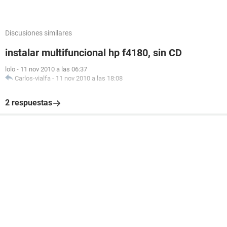
Discusiones similares
instalar multifuncional hp f4180, sin CD
lolo
-
11 nov 2010 a las 06:37
Carlos-vialfa
-
11 nov 2010 a las 18:08
2 respuestas