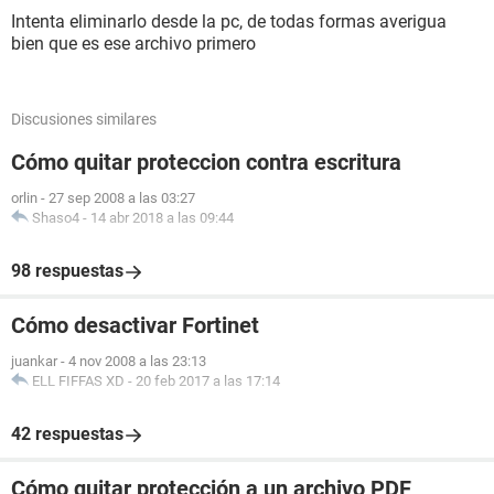
Intenta eliminarlo desde la pc, de todas formas averigua
bien que es ese archivo primero
Discusiones similares
Cómo quitar proteccion contra escritura
orlin
-
27 sep 2008 a las 03:27
Shaso4
-
14 abr 2018 a las 09:44
98 respuestas
Cómo desactivar Fortinet
juankar
-
4 nov 2008 a las 23:13
ELL FIFFAS XD
-
20 feb 2017 a las 17:14
42 respuestas
Cómo quitar protección a un archivo PDF