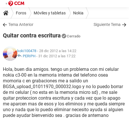
Foros
Móviles y tabletas
Nokia
Tema Anterior
Siguiente Tema
Quitar contra escritura
Cerrado
koki100478
- 28 dic 2012 a las 14:22
PERIPH
-
31 dic 2012 a las 17:22
Hola, buen dia amigos. tengo un problema con mi celular
nokia c3-00 en la memoria interna del telefono osea
momoria c en grabaciones me a salido un
BGSA_upload_01011970_000032.logo y no lo puedo borrar
de mi celular ( no esta en la memoria micro sd) , me sale
quitar proteccion contra escritura y cada vez que lo apago
me aparcen mas de esos y los eliminos y me queda siempre
uno y nada que lo puedo eliminar necesito ayuda si alguien
puede ayudar bienvenido sea . gracias de antemano