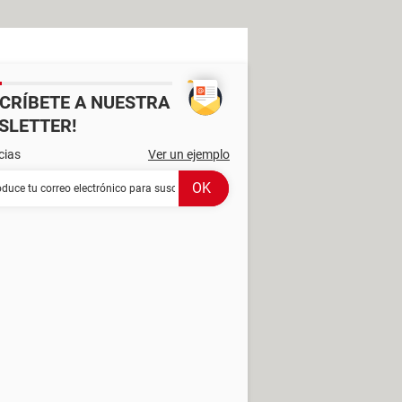
SCRÍBETE A NUESTRA
SLETTER!
cias
Ver un ejemplo