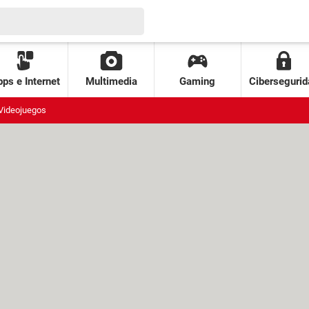
ps e Internet
Multimedia
Gaming
Cibersegurid
Videojuegos