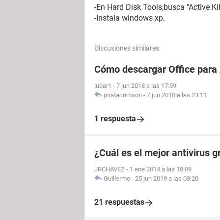
-En Hard Disk Tools,busca "Active Kil
-Instala windows xp.
Discusiones similares
Cómo descargar Office para
lubar1
-
7 jun 2018 a las 17:59
piratacrimson
-
7 jun 2018 a las 23:11
1 respuesta
¿Cuál es el mejor antivirus 
JRCHAVEZ
-
1 ene 2014 a las 18:09
Guillermo
-
25 jun 2019 a las 03:20
21 respuestas