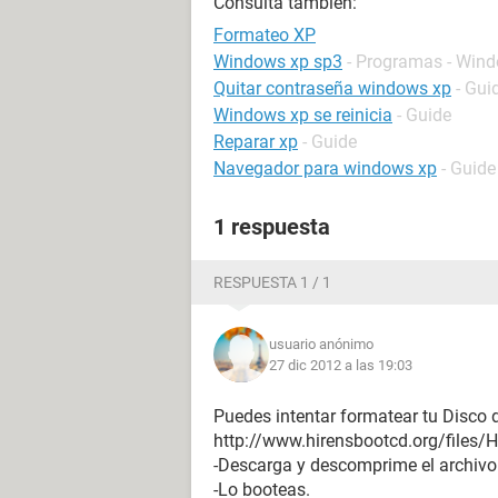
Consulta también:
Formateo XP
Windows xp sp3
- Programas - Win
Quitar contraseña windows xp
- Gui
Windows xp se reinicia
- Guide
Reparar xp
- Guide
Navegador para windows xp
- Guide
1 respuesta
RESPUESTA 1 / 1
usuario anónimo
27 dic 2012 a las 19:03
Puedes intentar formatear tu Disco 
http://www.hirensbootcd.org/files/H
-Descarga y descomprime el archivo.
-Lo booteas.