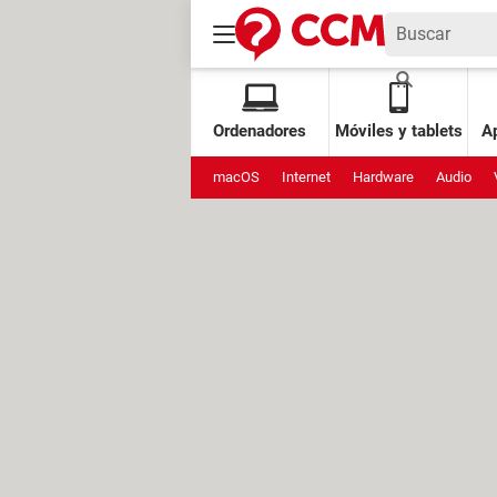
Ordenadores
Móviles y tablets
Ap
macOS
Internet
Hardware
Audio