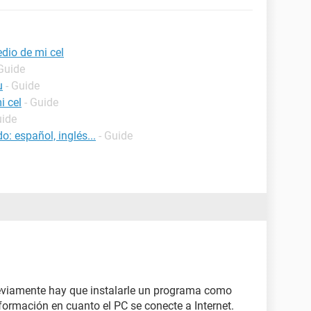
dio de mi cel
 Guide
u
- Guide
i cel
- Guide
uide
o: español, inglés...
- Guide
previamente hay que instalarle un programa como
nformación en cuanto el PC se conecte a Internet.