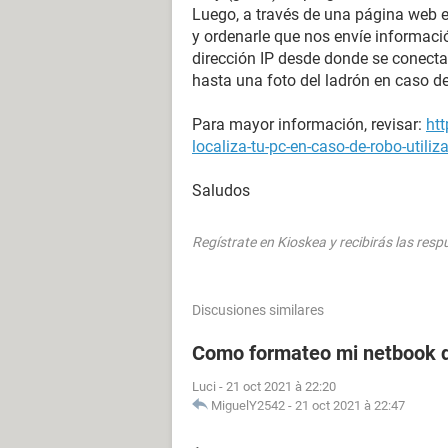
Luego, a través de una página web 
y ordenarle que nos envíe informació
dirección IP desde donde se conecta
hasta una foto del ladrón en caso d
Para mayor información, revisar:
ht
localiza-tu-pc-en-caso-de-robo-utili
Saludos
Regístrate en Kioskea y recibirás las res
Discusiones similares
Como formateo mi netbook d
Luci
-
21 oct 2021 à 22:20
MiguelY2542
-
21 oct 2021 à 22:47