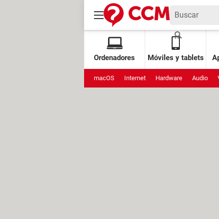
Ordenadores
Móviles y tablets
Ap
macOS
Internet
Hardware
Audio