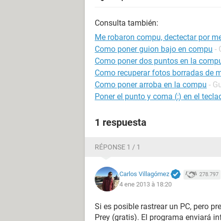
Consulta también:
Me robaron compu, dectectar por me
Como poner guion bajo en compu
-
Como poner dos puntos en la comp
Como recuperar fotos borradas de m
Como poner arroba en la compu
- G
Poner el punto y coma (;) en el teclad
1 respuesta
RÉPONSE 1 / 1
Carlos Villagómez
278.797
4 ene 2013 à 18:20
Si es posible rastrear un PC, pero 
Prey (gratis). El programa enviará i