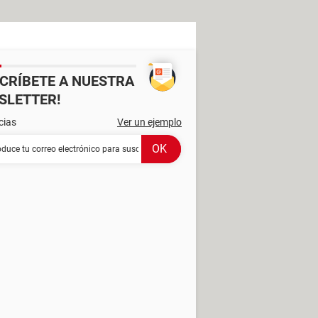
SCRÍBETE A NUESTRA
SLETTER!
cias
Ver un ejemplo