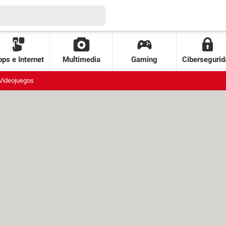
ps e Internet
Multimedia
Gaming
Cibersegurid
Videojuegos