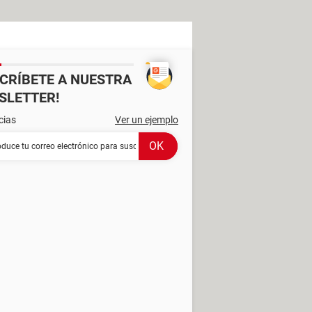
SCRÍBETE A NUESTRA
SLETTER!
cias
Ver un ejemplo