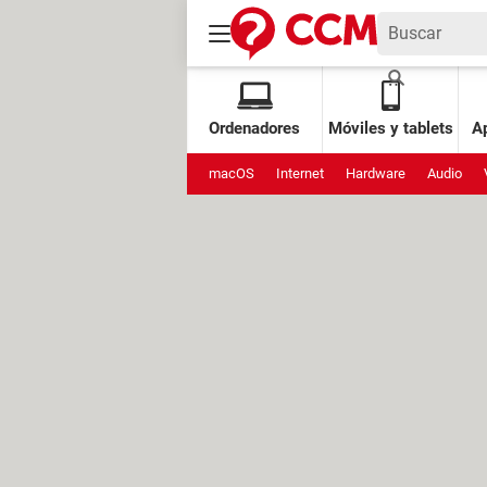
Ordenadores
Móviles y tablets
Ap
macOS
Internet
Hardware
Audio