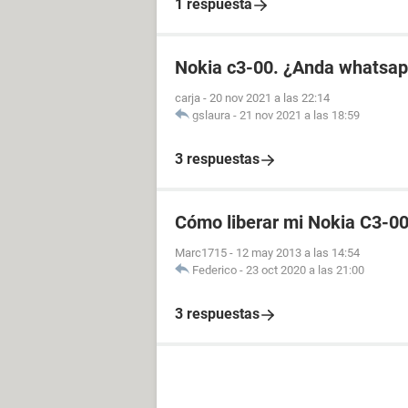
1 respuesta
Nokia c3-00. ¿Anda whatsap
carja
-
20 nov 2021 a las 22:14
gslaura
-
21 nov 2021 a las 18:59
3 respuestas
Cómo liberar mi Nokia C3-0
Marc1715
-
12 may 2013 a las 14:54
Federico
-
23 oct 2020 a las 21:00
3 respuestas