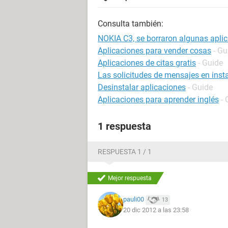
Consulta también:
NOKIA C3, se borraron algunas apli
Aplicaciones para vender cosas
- Gu
Aplicaciones de citas gratis
- Guide
Las solicitudes de mensajes en inst
Desinstalar aplicaciones
- Guide
Aplicaciones para aprender inglés
- 
1 respuesta
RESPUESTA 1 / 1
Mejor respuesta
pauli00
13
20 dic 2012 a las 23:58