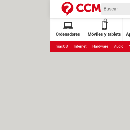
Ordenadores
Móviles y tablets
Ap
macOS
Internet
Hardware
Audio