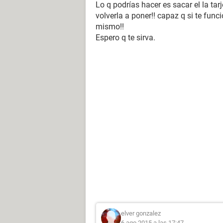
Lo q podrías hacer es sacar el la tar
volverla a poner!! capaz q si te fun
mismo!!
Espero q te sirva.
elver gonzalez
6 ago 2015 a las 17:47