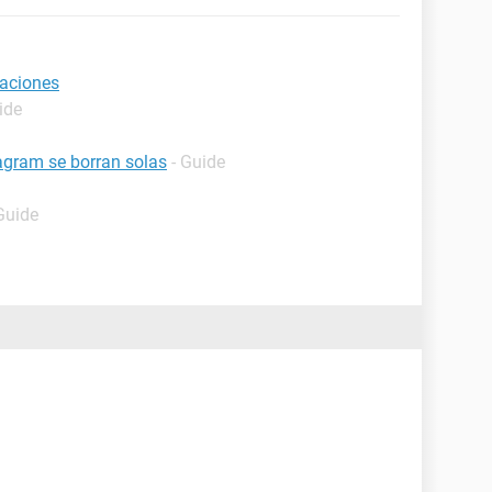
caciones
ide
agram se borran solas
- Guide
Guide