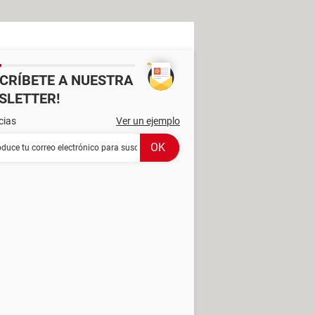
SCRÍBETE A NUESTRA
SLETTER!
cias
Ver un ejemplo