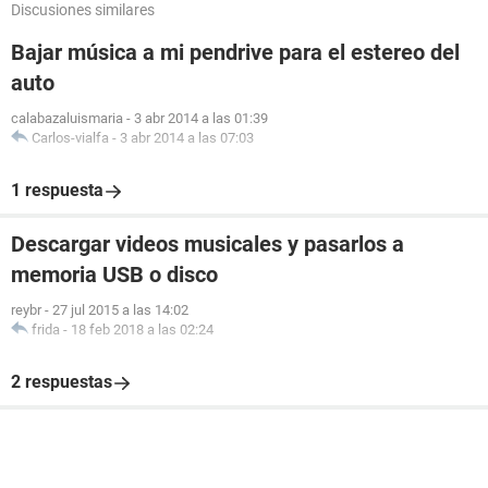
Discusiones similares
Bajar música a mi pendrive para el estereo del
auto
calabazaluismaria
-
3 abr 2014 a las 01:39
Carlos-vialfa
-
3 abr 2014 a las 07:03
1 respuesta
Descargar videos musicales y pasarlos a
memoria USB o disco
reybr
-
27 jul 2015 a las 14:02
frida
-
18 feb 2018 a las 02:24
2 respuestas