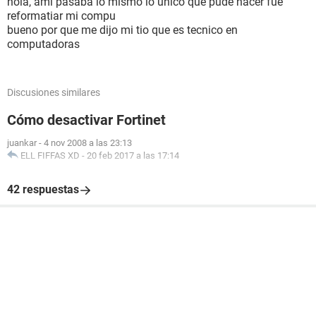
hola, ami pasaba lo mismo lo unico que pude hacer fue
reformatiar mi compu
bueno por que me dijo mi tio que es tecnico en
computadoras
Discusiones similares
Cómo desactivar Fortinet
juankar
-
4 nov 2008 a las 23:13
ELL FIFFAS XD
-
20 feb 2017 a las 17:14
42 respuestas