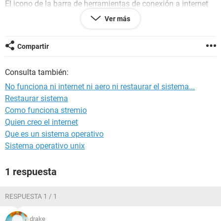
El icono de la barra de herramientas de conexión a internet
no está, y no me puedo conectar a internet (estoy
Ver más
escribiendo desde Ubuntu en el mismo ordenador), en
Restaurar a un punto anterior me sale un error diciendo que
no se puede arrancar... En resumen, no funciona nada.
Compartir
Además, si miro los procesos abiertos hay realmente pocos,
cuando suelo tener siempre muchos abiertos nada mas abrir
Consulta también:
el ordenador (de hecho el pc arranca ahora mas rápido que
nunca).
No funciona ni internet ni aero ni restaurar el sistema...
Restaurar sistema
¿Cual puede ser el problema? Muchas gracias por
Como funciona stremio
anticipado :)
Quien creo el internet
Que es un sistema operativo
Sistema operativo unix
1 respuesta
RESPUESTA 1 / 1
drake