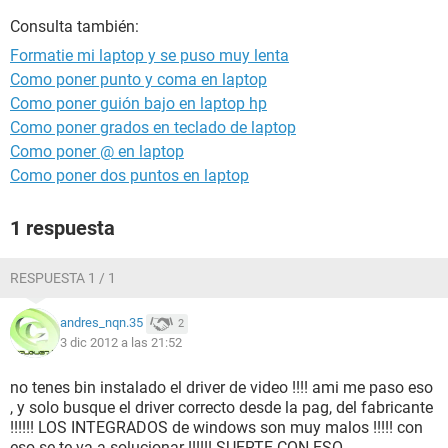
Consulta también:
Formatie mi laptop y se puso muy lenta
Como poner punto y coma en laptop
Como poner guión bajo en laptop hp
Como poner grados en teclado de laptop
Como poner @ en laptop
Como poner dos puntos en laptop
1 respuesta
RESPUESTA 1 / 1
andres_nqn.35
2
3 dic 2012 a las 21:52
no tenes bin instalado el driver de video !!!! ami me paso eso
, y solo busque el driver correcto desde la pag, del fabricante
!!!!!! LOS INTEGRADOS de windows son muy malos !!!!! con
eso se te va a solucionar !!!!!! SUERTE CON ESO...