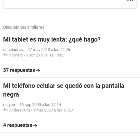
Discusiones similares
Mi tablet es muy lenta: ¿qué hago?
orjueladevia
-
27 may 2013 a las 22:26
Yomero
-
3 abr 2018 a las 19:03
37 respuestas
Mi teléfono celular se quedó con la pantalla
negra
neryam
-
10 sep 2009 a las 17:14
AndreaCCM
-
1 mar 2020 a las 10:20
4 respuestas