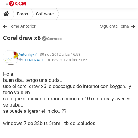
Foros
Software
Tema Anterior
Siguiente Tema
Corel draw x6
Cerrado
Antonhyx7
- 30 nov 2012 a las 16:53
TENEKAGE
-
30 nov 2012 a las 21:56
Hola,
buen dia.. tengo una duda..
uso el corel draw x6 lo descargue de internet con keygen.. y
todo va bien..
solo que al iniciarlo arranca como en 10 minutos..y aveces
se traba..
se puede aligerar el inicio.. ??
windows 7 de 32bits 5ram 1tb dd..saludos