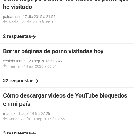
he visitado
paisaman
-
17 dic 2015 à 21:55
Nadie
-
27 dic 2018 à 09:10
2 respuestas
Borrar páginas de porno visitadas hoy
venicio torres
-
29 sep 2013 à 02:47
Tinmar
-
14 abr 2020 à 06:34
32 respuestas
Cómo descargar videos de YouTube bloquedos
en mi país
marilpz
-
1 sep 2015 à 07:26
Carlos-vialfa
-
9 sep 2015 à 02:56
3 respuestas