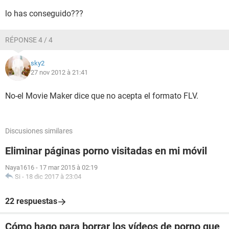
lo has conseguido???
RÉPONSE 4 / 4
sky2
27 nov 2012 à 21:41
No-el Movie Maker dice que no acepta el formato FLV.
Discusiones similares
Eliminar páginas porno visitadas en mi móvil
Naya1616
-
17 mar 2015 à 02:19
Si
-
18 dic 2017 à 23:04
22 respuestas
Cómo hago para borrar los vídeos de porno que