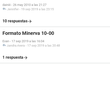
dainiii
-
26 may 2010 a las 21:27
Jennifer
-
19 sep 2019 a las 23:15
10 respuestas
Formato Minerva 10-00
Evan
-
17 sep 2019 a las 16:04
zandra.rivera
-
17 sep 2019 a las 20:48
1 respuesta